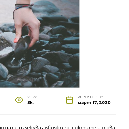
VIEWS
PUBLISHED BY
3k.
март 17, 2020
но да се излекува гъбички по ноктите и това