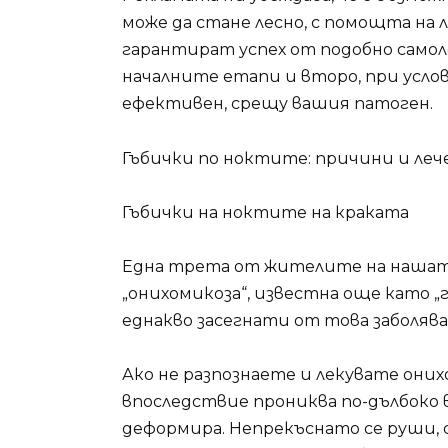
може да стане лесно, с помощта на л
гарантират успех от подобно самол
началните етапи и второ, при услов
ефективен, срещу вашия патоген.
Гъбички по ноктите: причини и леч
Гъбички на ноктите на краката
Една трета от жителите на нашат
„онихомикоза“, известна още като „
еднакво засегнати от това заболява
Ако не разпознаете и лекувате они
впоследствие прониква по-дълбоко в
деформира. Непрекъснато се руши, с