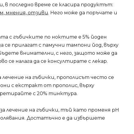
, в последно време се класира продуктът:
ум, мнения, отзиви
. Него може да поръчате и
ата с гъбичките по ноктите е 5% йоден
да се прилагат с памучни тампони йод, върху
ъдете внимателни, с него, защото може да
во се налага да се консултирате с лекар.
 лечение на гъбички, прополисът често се
они с екстракт от прополис, върху
 третирайте с 20% тинктура.
и за лечение на гъбички, тъй като променя pH
болявания. Достатъчно е да избършете