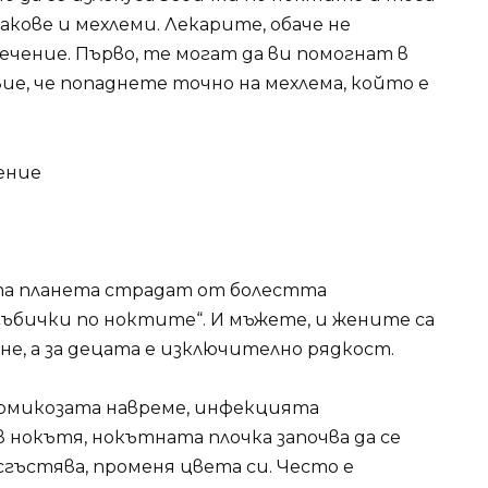
акове и мехлеми. Лекарите, обаче не
ечение. Първо, те могат да ви помогнат в
ие, че попаднете точно на мехлема, който е
ение
а планета страдат от болестта
гъбички по ноктите“. И мъжете, и жените са
не, а за децата е изключително рядкост.
хомикозата навреме, инфекцията
 нокътя, нокътната плочка започва да се
гъстява, променя цвета си. Често е