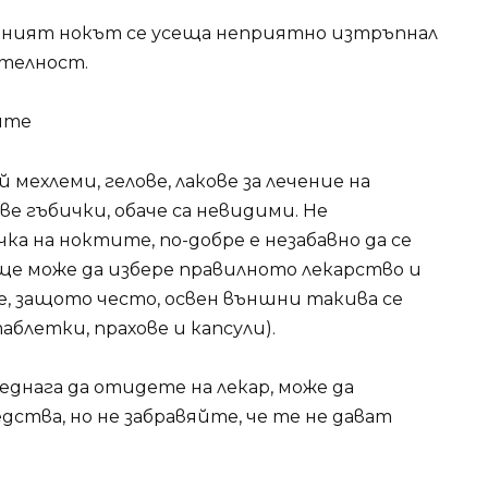
зеният нокът се усеща неприятно изтръпнал
ителност.
ите
й мехлеми, гелове, лакове за лечение на
е гъбички, обаче са невидими. Не
ка на ноктите, по-добре е незабавно да се
ще може да избере правилното лекарство и
е, защото често, освен външни такива се
аблетки, прахове и капсули).
еднага да отидете на лекар, може да
ства, но не забравяйте, че те не дават