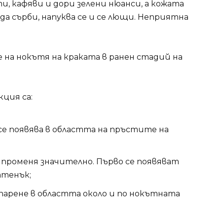
, кафяви и дори зелени нюанси, а кожата
да сърби, напуква се и се лющи. Неприятна
на нокътя на краката в ранен стадий на
ция са:
е появява в областта на пръстите на
променя значително. Първо се появяват
ттенък;
 парене в областта около и по нокътната