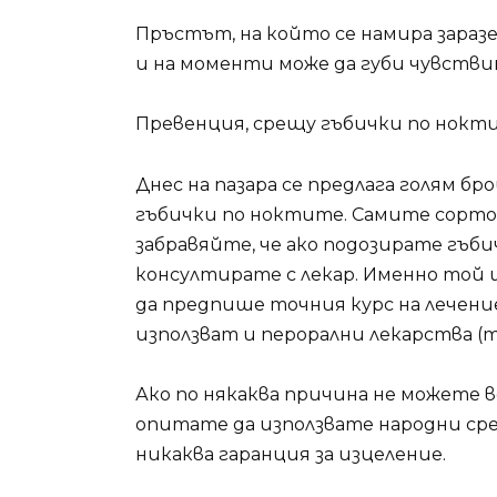
Пръстът, на който се намира зара
и на моменти може да губи чувств
Превенция, срещу гъбички по нокт
Днес на пазара се предлага голям бро
гъбички по ноктите. Самите сортов
забравяйте, че ако подозирате гъбич
консултирате с лекар. Именно той 
да предпише точния курс на лечени
използват и перорални лекарства (т
Ако по някаква причина не можете в
опитате да използвате народни сред
никаква гаранция за изцеление.