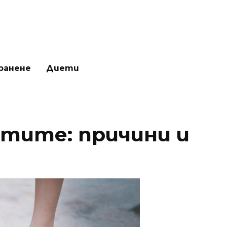
ранене
Диети
ктите: причини и