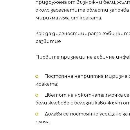
придружена от възможни бели, жълти
около засегнатите области започва 
миризма лъха от краката.
Как да диагностицирате гъбичките 
развитие
Първите признаци на гъбична инфек
Постоянна неприятна миризма с
краката;
Цветът на нокътната плочка се 
бели жлебове с белезникаво-жълт о
Долавя се постоянно усещане за
плоча.