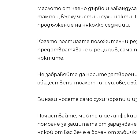
Маслото от чаено дърво и лавандула 
тампон, върху чисти и сухи нокти. Т
продължение на няколко седмици.
Когато постигате положителни ре
предотвратяване и рецидив, само
ноктите
.
Не забравяйте да носите затворени
обществени тоалетни, душове, събл
Винаги носете само сухи чорапи и 
Почиствайте, мийте и дезинфекцир
помогне за защитата от заразяване
някой от вас вече е болен от гъбичк