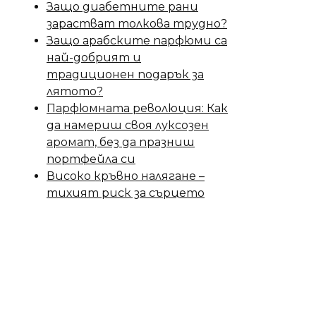
Защо диабетните рани
зарастват толкова трудно?
Защо арабските парфюми са
най-добрият и
традиционен подарък за
лятото?
Парфюмната революция: Как
да намериш своя луксозен
аромат, без да празниш
портфейла си
Високо кръвно налягане –
тихият риск за сърцето