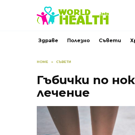
Skip
to
content
Здраве
Полезно
Съвети
Х
HOME
»
СЪВЕТИ
Гъбички по но
лечение