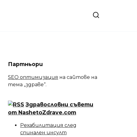
Партньори
SEO оптимизация
на сайтове на
тема „здраве“.
Здравословни съвети
от NashetoZdrave.com
Рехабилитация след
спинален инсулт