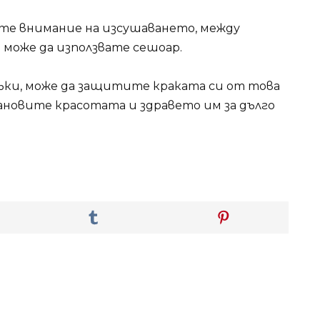
ете внимание на изсушаването, между
 може да използвате сешоар.
ъки, може да защитите краката си от това
ановите красотата и здравето им за дълго