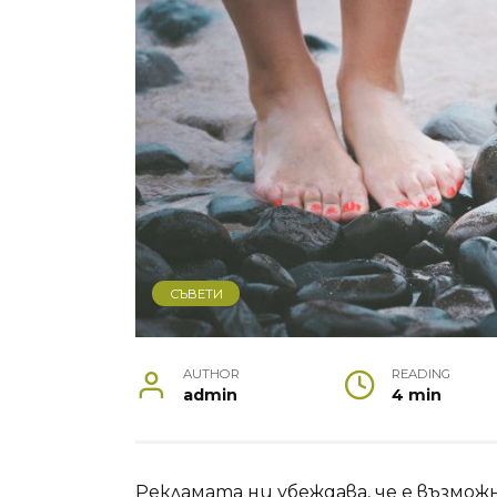
СЪВЕТИ
AUTHOR
READING
admin
4 min
Рекламата ни убеждава, че е възмож