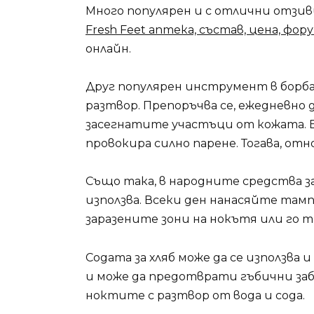
Много популярен и с отлични отзиви
Fresh Feet аптека, състав, цена, фор
онлайн.
Друг популярен инструмент в борб
разтвор. Препоръчва се, ежедневно 
засегнатите участъци от кожата. Б
провокира силно парене. Тогава, отно
Също така, в народните средства за
използва. Всеки ден нанасяйте тамп
заразените зони на нокътя или го
Содата за хляб може да се използва 
и може да предотврати гъбични за
ноктите с разтвор от вода и сода.