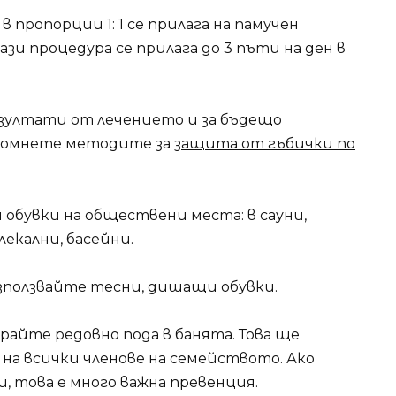
в пропорции 1: 1 се прилага на памучен
ази процедура се прилага до 3 пъти на ден в
зултати от лечението и за бъдещо
 помнете методите за
защита от гъбички по
 обувки на обществени места: в сауни,
екални, басейни.
използвайте тесни, дишащи обувки.
айте редовно пода в банята. Това ще
 на всички членове на семейството. Ако
и, това е много важна превенция.