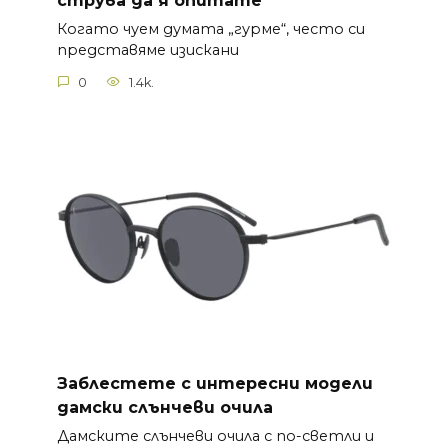
струва да я опитате
Когато чуем думата „гурме“, често си
представяме изискани
0
1.4k.
Заблестете с интересни модели
дамски слънчеви очила
Дамските слънчеви очила с по-светли и