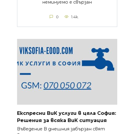
неминуемо е свързан
0
1.4k.
Експресни ВиК услуги в цяла София:
Решения за всяка ВиК ситуация
Въведение В днешния забързан свят