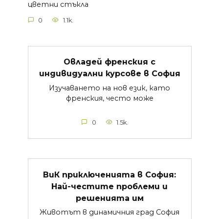
цветни стъкла
0
1.1k.
Овладей френския с
индивидуални курсове в София
Изучаването на нов език, като
френския, често може
0
1.5k.
ВиК приключенията в София:
Най-честите проблеми и
решенията им
Животът в динамичния град София