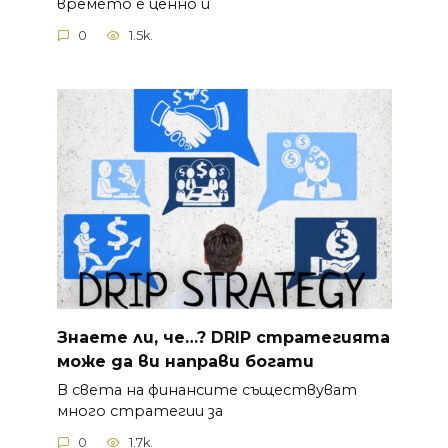
времето е ценно и
0
1.5k.
Знаете ли, че…? DRIP стратегията
може да ви направи богати
В света на финансите съществуват
много стратегии за
0
1.7k.