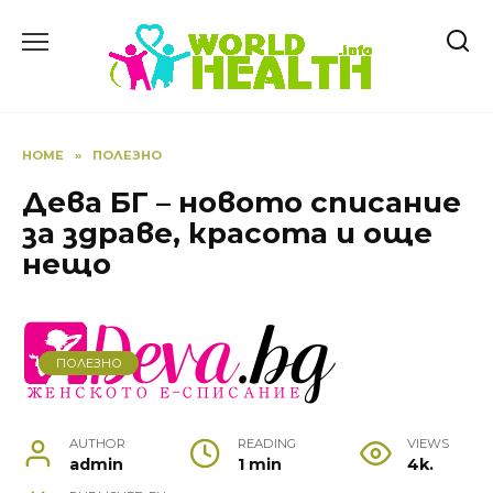
Skip
to
content
HOME
»
ПОЛЕЗНО
Дева БГ – новото списание
за здраве, красота и още
нещо
ПОЛЕЗНО
AUTHOR
READING
VIEWS
admin
1 min
4k.