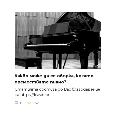
Какво може да се обърка, когато
премествате пиано?
Статията достига до Вас благодарение
на https://klavierart.
0
1.5k.