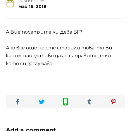
PUBLISHED BY
май 16, 2018
А Вие посетхите ли
Дева БГ
?
Ако все още не сте сторили това, то Ви
каним най-учтиво да го направите, тъй
като си заслужава.
Add a comment