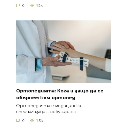
0
1.2k.
Ортопедията: Кога и защо да се
обърнем към ортопед
Ортопедията е медицинска
специализация, фокусирана
0
1.3k.