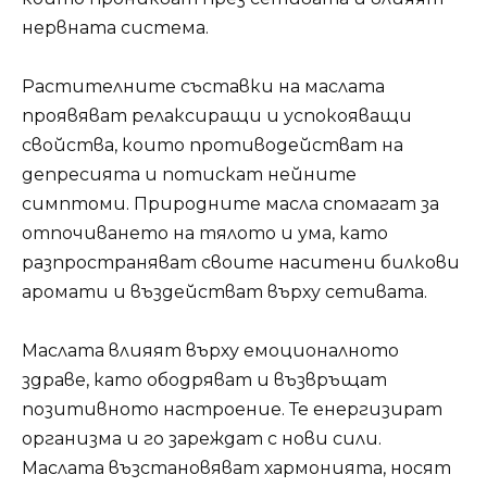
нервната система.
Растителните съставки на маслата
проявяват релаксиращи и успокояващи
свойства, които противодействат на
депресията и потискат нейните
симптоми. Природните масла спомагат за
отпочиването на тялото и ума, като
разпространяват своите наситени билкови
аромати и въздействат върху сетивата.
Маслата влияят върху емоционалното
здраве, като ободряват и възвръщат
позитивното настроение. Те енергизират
организма и го зареждат с нови сили.
Маслата възстановяват хармонията, носят