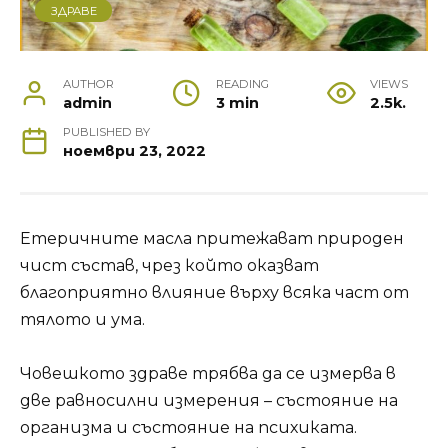
ЗДРАВЕ
AUTHOR
READING
VIEWS
admin
3 min
2.5k.
PUBLISHED BY
ноември 23, 2022
Етеричните масла притежават природен
чист състав, чрез който оказват
благоприятно влияние върху всяка част от
тялото и ума.
Човешкото здраве трябва да се измерва в
две равносилни измерения – състояние на
организма и състояние на психиката.