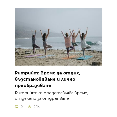
Ритрийт: Време за отдих,
възстановяване и лично
преобразяване
Ритрийтът представлява време,
отделено за отдръпване
0
2.1k.