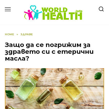
Skip
to
content
HOME
»
ЗДРАВЕ
Защо да се погрижим за
здравето си с етерични
масла?