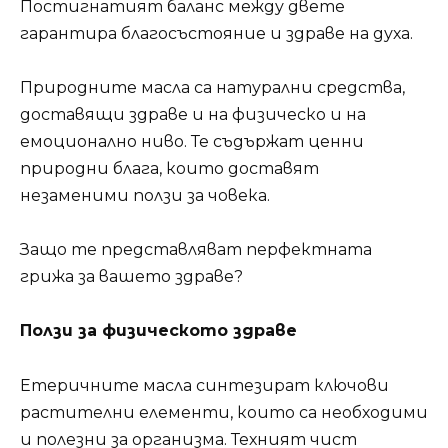
Постигнатият баланс между двете
гарантира благосъстояние и здраве на духа.
Природните масла са натурални средства,
доставящи здраве и на физическо и на
емоционално ниво. Те съдържат ценни
природни блага, които доставят
незаменими ползи за човека.
Защо те представляват перфектната
грижа за вашето здраве?
Ползи за физическото здраве
Етеричните масла синтезират ключови
растителни елементи, които са необходими
и полезни за организма. Техният чист