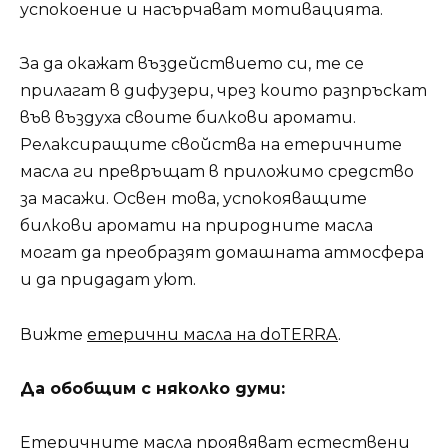
успокоение и насърчават мотивацията.
За да окажат въздействието си, те се
прилагат в дифузери, чрез които разпръскат
във въздуха своите билкови аромати.
Релаксиращите свойства на етеричните
масла ги превръщат в приложимо средство
за масажи. Освен това, успокояващите
билкови аромати на природните масла
могат да преобразят домашната атмосфера
и да придадат уют.
Вижте
етерични масла на doTERRA
.
Да обобщим с няколко думи:
Етеричните масла проявяват естествени