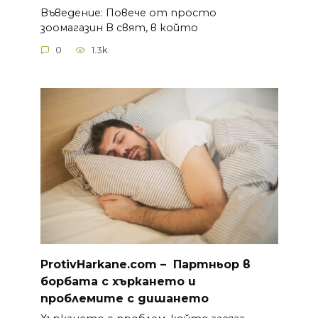
Въведение: Повече от просто
зоомагазин В свят, в който
0
1.3k.
ProtivHarkane.com –
П
артньор в
борбата с хъркането и
проблемите с дишането