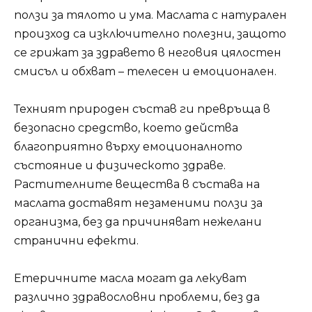
ползи за тялото и ума. Маслата с натурален
произход са изключително полезни, защото
се грижат за здравето в неговия цялостен
смисъл и обхват – телесен и емоционален.
Техният природен състав ги превръща в
безопасно средство, което действа
благоприятно върху емоционалното
състояние и физическото здраве.
Растителните вещества в състава на
маслата доставят незаменими ползи за
организма, без да причиняват нежелани
странични ефекти.
Етеричните масла могат да лекуват
различно здравословни проблеми, без да