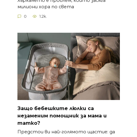
Хъркането е проблем, който засяга
милиони хора по света
0
1.2k.
Защо бебешките люлки са
незаменим помощник за мама и
татко?
Предстои ви най-голямото щастие: да