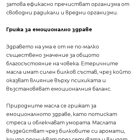
затова ефикасно пречистват организма от
свободни радикали и вредни организми.
Грижа за емоционално здраве
Здравето на ума е от не по-малко
съществено значение за общото
благосъстояние на човека. Етеричните
масла имат силен билков състав, чрез който
оказват влияние върху психиката и
възстановяват емоционалния баланс.
Природните масла се грижат за
емоционалното здраве, като потискат
стреса и облекчават умората. Маслата
въздействат чрез билковите си аромати,
които проникват през сетивата и влияят