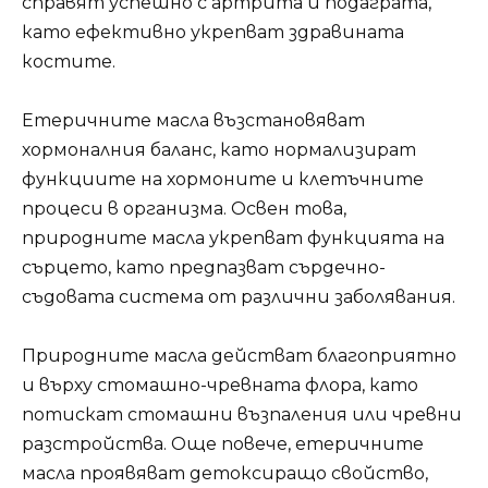
справят успешно с артрита и подаграта,
като ефективно укрепват здравината
костите.
Етеричните масла възстановяват
хормоналния баланс, като нормализират
функциите на хормоните и клетъчните
процеси в организма. Освен това,
природните масла укрепват функцията на
сърцето, като предпазват сърдечно-
съдовата система от различни заболявания.
Природните масла действат благоприятно
и върху стомашно-чревната флора, като
потискат стомашни възпаления или чревни
разстройства. Още повече, етеричните
масла проявяват детоксиращо свойство,