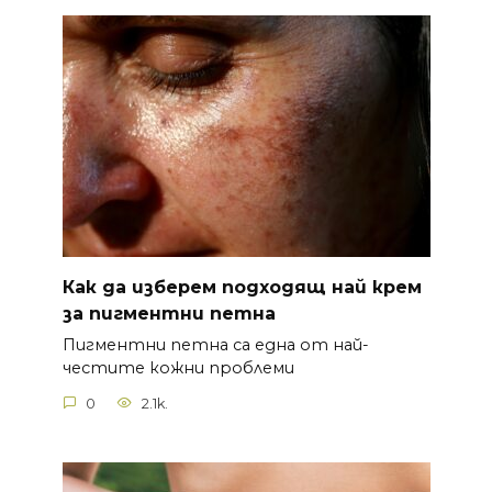
Как да изберем подходящ най крем
за пигментни петна
Пигментни петна са една от най-
честите кожни проблеми
0
2.1k.