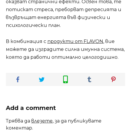
оказват странични ефекти. Освен това, те
потискат стреса, преборват депресията и
възвръщат енергията във физически и
психологически план.
В комбинация с
продукти от FLAVON
, вие
можете да изградите силна имунна система,
която да работи оптимално целогодишно.
Add a comment
Трябва да
влезете
, за да публикувате
коментар.