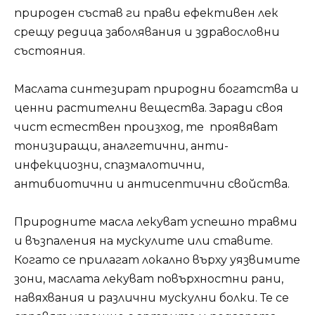
природен състав ги прави ефективен лек
срещу редица заболявания и здравословни
състояния.
Маслата синтезират природни богатства и
ценни растителни вещества. Заради своя
чист естествен произход, те проявяват
тонизиращи, аналгетични, анти-
инфекциозни, спазмалотични,
антибиотични и антисептични свойства.
Природните масла лекуват успешно травми
и възпаления на мускулите или ставите.
Когато се прилагат локално върху уязвимите
зони, маслата лекуват повърхностни рани,
навяхвания и различни мускулни болки. Те се