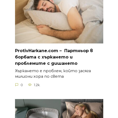
ProtivHarkane.com –
П
артньор в
борбата с хъркането и
проблемите с дишането
Хъркането е проблем, който засяга
милиони хора по света
0
1.2k.