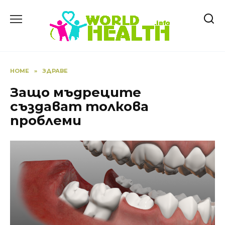
Skip
to
content
HOME
»
ЗДРАВЕ
Защо мъдреците
създават толкова
проблеми