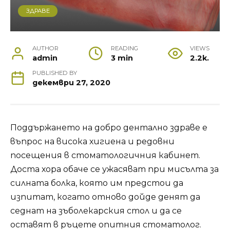
ЗДРАВЕ
AUTHOR
READING
VIEWS
admin
3 min
2.2k.
PUBLISHED BY
декември 27, 2020
Поддържането на добро дентално здраве е
въпрос на висока хигиена и редовни
посещения в стоматологичния кабинет.
Доста хора обаче се ужасяват при мисълта за
силната болка, която им предстои да
изпитат, когато отново дойде денят да
седнат на зъболекарския стол и да се
оставят в ръцете опитния стоматолог.