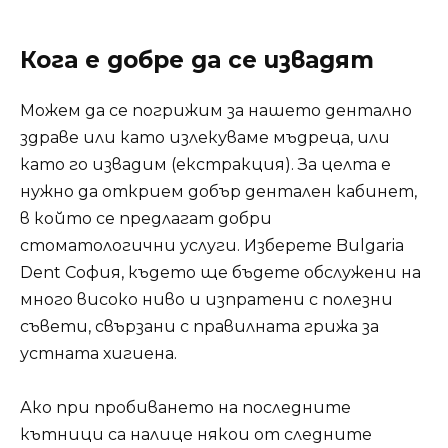
Кога е добре да се извадят
Можем да се погрижим за нашето дентално
здраве или като излекуваме мъдреца, или
като го извадим (екстракция). За целта е
нужно да открием добър дентален кабинет,
в който се предлагат добри
стоматологични услуги. Изберете Bulgaria
Dent София, където ще бъдете обслужени на
много високо ниво и изпратени с полезни
съвети, свързани с правилната грижа за
устната хигиена.
Ако при пробиването на последните
кътници са налице някои от следните