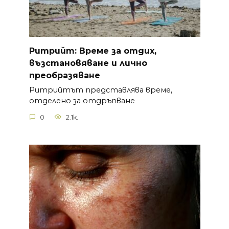
Ритрийт: Време за отдих,
възстановяване и лично
преобразяване
Ритрийтът представлява време,
отделено за отдръпване
0
2.1k.