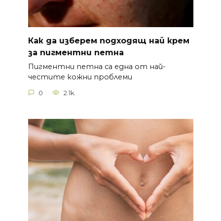
Как да изберем подходящ най крем
за пигментни петна
Пигментни петна са една от най-
честите кожни проблеми
0
2.1k.