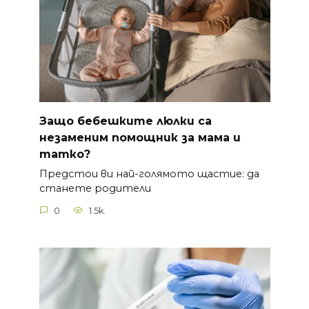
Защо бебешките люлки са
незаменим помощник за мама и
татко?
Предстои ви най-голямото щастие: да
станете родители
0
1.5k.