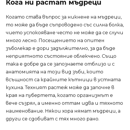
Кога ни растат мъдреци
Когато става въпрос за никнене на мъдреци,
то може да бъде съпроводено със силна болка,
чието успокояване често не може да се случи
много лесно. Посещението на опитен
зъболекар е дори задължително, за да бъде
неприятното състояние облекчено. Също
така е добре да се запознаете отблизо и с
анатомията на този вид зъби, които
всъщност са крайните кътници в устната
кухина. Техният растеж може да започне в
края на пубертета, когато организмът е
вече съзрял, а именно оттам идва и тяхното
наименование. Някои хора нямат мъдреци, а
други се сдобиват с тях много рано.