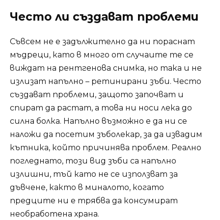
Често ли създават проблеми
Съвсем не е задължително да ни пораснат
мъдреци, като в много от случаите те се
виждат на рентгенова снимка, но така и не
излизат напълно – ретинирани зъби. Често
създават проблеми, защото започват и
спират да растат, а това ни носи лека до
силна болка. Напълно възможно е да ни се
наложи да посетим зъболекар, за да извадим
кътника, който причинява проблем. Реално
погледнато, този вид зъби са напълно
излишни, тъй като не се използват за
дъвчене, както в миналото, когато
предците ни е трябва да консумират
необработена храна.