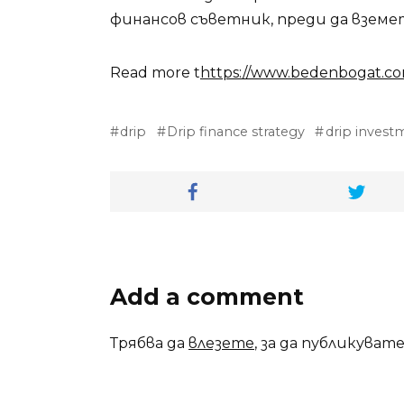
финансов съветник, преди да взем
Read more t
https://www.bedenbogat.com
drip
Drip finance strategy
drip invest
Add a comment
Трябва да
влезете
, за да публикуват