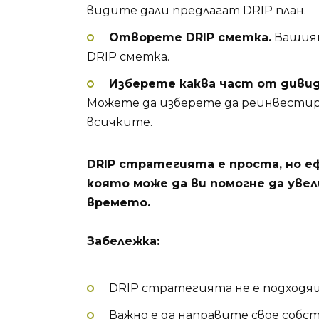
видите дали предлагат DRIP план.
Отворете DRIP сметка.
Вашият
DRIP сметка.
Изберете каква част от диви
Можете да изберете да реинвести
всичките.
DRIP стратегията е проста, но 
която може да ви помогне да уве
времето.
Забележка:
DRIP стратегията не е подходящ
Важно е да направите свое собст