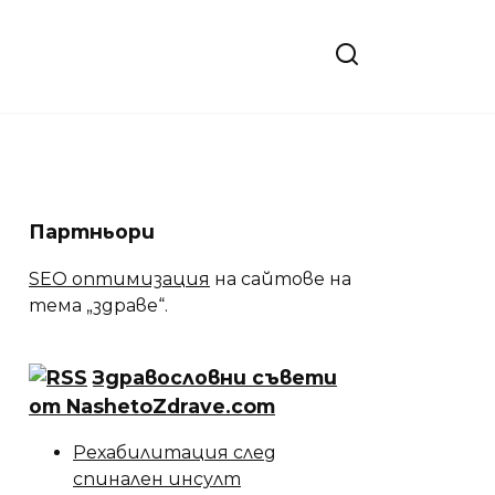
Партньори
SEO оптимизация
на сайтове на
тема „здраве“.
Здравословни съвети
от NashetoZdrave.com
Рехабилитация след
спинален инсулт