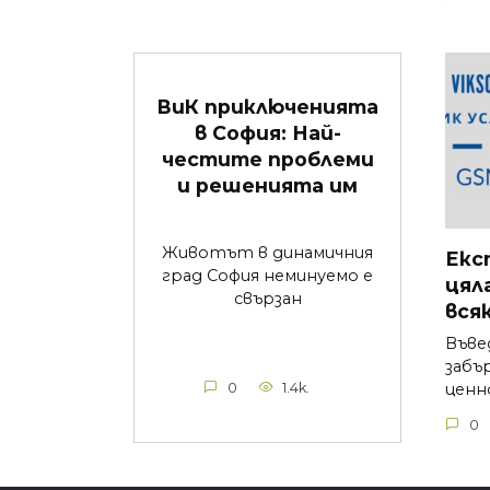
ВиК приключенията
в София: Най-
честите проблеми
и решенията им
Животът в динамичния
Екс
град София неминуемо е
цял
свързан
вся
Въве
забъ
0
1.4k.
ценн
0