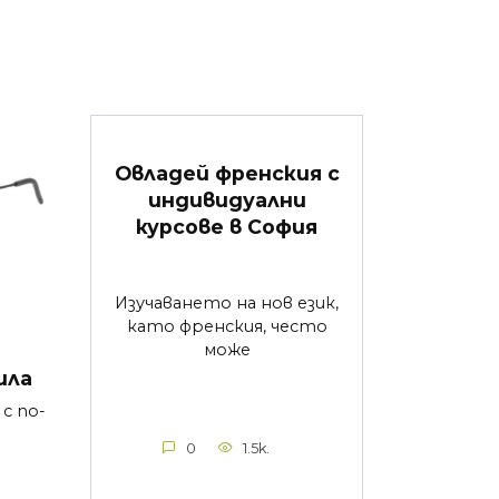
Овладей френския с
индивидуални
курсове в София
Изучаването на нов език,
като френския, често
може
ила
с по-
0
1.5k.