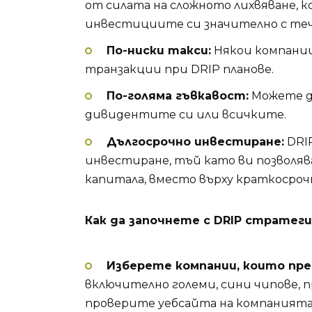
от силата на сложното лихвяване, к
инвестициите си значително с теч
По-ниски такси:
Някои компании
транзакции при DRIP планове.
По-голяма гъвкавост:
Можете д
дивидентите си или всичките.
Дългосрочно инвестиране:
DRIP
инвестиране, тъй като ви позволява
капитала, вместо върху краткосрочн
Как да започнете с DRIP стратеги
Изберете компании, които пре
включително големи, сини чипове, 
проверите уебсайта на компанията и