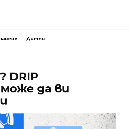
ранене
Диети
? DRIP
може да ви
ти