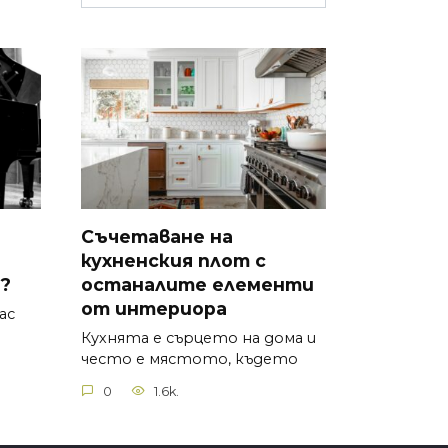
Съчетаване на
кухненския плот с
?
останалите елементи
от интериора
ас
Кухнята е сърцето на дома и
често е мястото, където
0
1.6k.