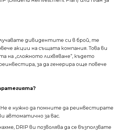
(Dividend Reinvestment Plan) или план за
олучавате дивидентите си в брой, те
ече акции на същата компания. Това ви
ата на „сложното лихвяване“, където
еинвестира, за да генерира още повече
стратегията?
Не е нужно да помните да реинвестирате
ви автоматично за вас.
хме, DRIP ви позволява да се възползвате