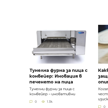
Тунелна фурна за пица с
Как
конвейер: Иновация в
защ
печенето на пица
опи
Тунелни фурни за пица с
Кога
конвейер – иновативни
чест
изис
0
1.3k.
0