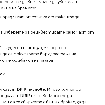
оето може да ви помогне да увеличите
ение на времето.
 предлагат отстъпка от таксите за
а изберете да реинвестирате само част от
 е чудесен начин за дългосрочно
 да се фокусирате върху растежа на
ите колебания на пазара.
я?
длагат DRIP планове.
Много компании,
предлагат DRIP планове. Можете да
ли да се свържете с вашия брокер, за да