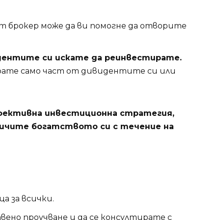
 брокер може да ви помогне да отворите
дентите си искате да реинвестирате.
рате само част от дивидентите си или
ефективна инвестиционна стратегия,
личите богатството си с течение на
а за всички.
вено проучване и да се консултирате с