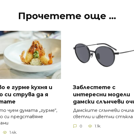
Прочетете още ...
во е гурме кухня и
Заблестете с
о си струва да я
интересни модели
тате
дамски слънчеви оч
то чуем думата „гурме“,
Дамските слънчеви очила 
о си представяме
светли и цветни стъкла
кани
0
1.1k.
1.4k.