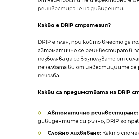
от най-простите и ефективни е DRIP 
реинвестиране на дивиденти.
Какво е DRIP стратегия?
DRIP е план, при който вместо да п
автоматично се реинвестират в пов
позволява да се възползвате от сил
печалбата ви от инвестициите се р
печалба.
Какви са предимствата на DRIP 
Автоматично реинвестиране:
дивидентите си ръчно, DRIP го пра
Сложно лихвяване:
Както спомена