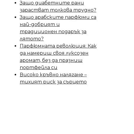
Защо диабетните рани
зарастват толкова трудно?
Защо арабските парфюми са
най-добрият и
традиционен подарък за
лятото?
Парфюмната революция: Как
да намериш своя луксозен
аромат, без да празниш
портфейла си
Високо кръвно налягане –
тихият риск за сърцето