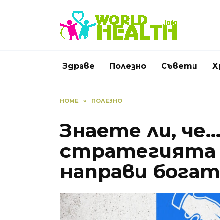
Skip
to
content
Здраве
Полезно
Съвети
Х
HOME
»
ПОЛЕЗНО
Знаете ли, че…
стратегията 
направи бога