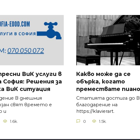
пресни ВиК услуги в
Какво може да се
а София: Решения за
обърка, когато
ка ВиК ситуация
премествате пиано
дение В днешния
Статията достига до В
рзан свят времето е
благодарение на
о и
https://klavierart.
1.6k.
0
1.5k.