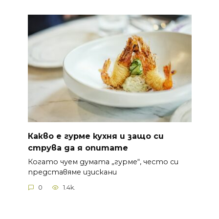
Какво е гурме кухня и защо си
струва да я опитате
Когато чуем думата „гурме“, често си
представяме изискани
0
1.4k.