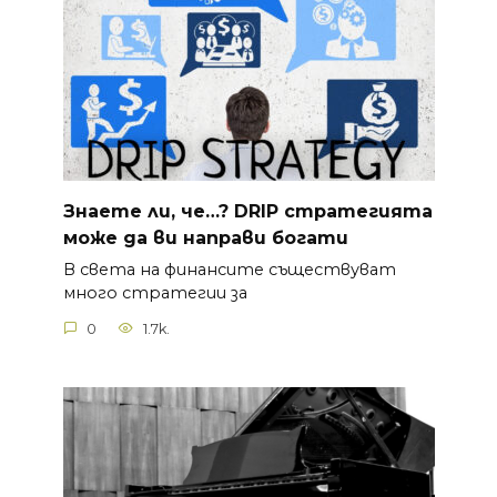
Знаете ли, че…? DRIP стратегията
може да ви направи богати
В света на финансите съществуват
много стратегии за
0
1.7k.