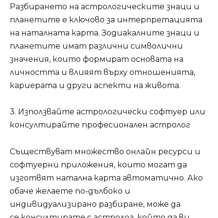
Разбирането на астрологическите знаци и
планетите е ключово за интерпретацията
на наталната карта. Зодиакалните знаци и
планетите имат различни символични
значения, които формират основата на
личността и влияят върху отношенията,
кариерата и други аспекти на живота.
3. Използвайте астрологически софтуер или
консултирайте професионален астролог
Съществуват множество онлайн ресурси и
софтуерни приложения, които могат да
изготвят натална карта автоматично. Ако
обаче желаете по-дълбоко и
индивидуализирано разбиране, може да
се
консултирате с астролог
, който да ви