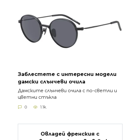
Заблестете с интересни модели
дамски слънчеви очила
Дамските слънчеви очила с по-светли и
цветни стъкла
0
1.1k.
Овладей френския с