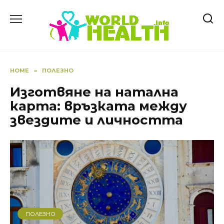
Skip
to
content
HOME
»
ПОЛЕЗНО
Изготвяне на натална
карта: връзката между
звездите и личността
ПОЛЕЗНО