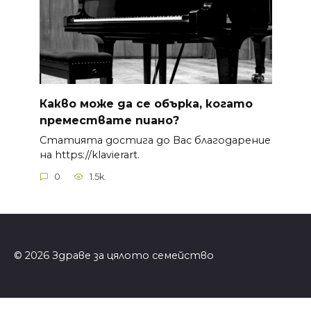
Какво може да се обърка, когато
премествате пиано?
Статията достига до Вас благодарение
на https://klavierart.
0
1.5k.
© 2026 Здраве за цялото семейство