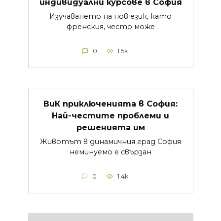
индивидуални курсове в София
Изучаването на нов език, като
френския, често може
0
1.5k.
ВиК приключенията в София:
Най-честите проблеми и
решенията им
Животът в динамичния град София
неминуемо е свързан
0
1.4k.