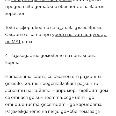
предостави детайлно обяснение на вашия
хороскоп.
Това е сфера, която се изучава дълго време.
Същото е като при
уроци по китара
,
уроци
по МАТ
и т.н.
4. Разгледайте домовете на наталната
карта
Наталната карта се състои от различни
домове, които представляват различни
аспекти на живота. Например, първият дом
се отнася до личността, седмият – до
отношенията, десетият – до кариерата.
Разглеждането на тези домове помага за