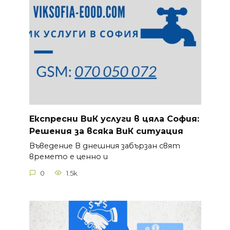
Експресни ВиК услуги в цяла София:
Решения за всяка ВиК ситуация
Въведение В днешния забързан свят
времето е ценно и
0
1.5k.