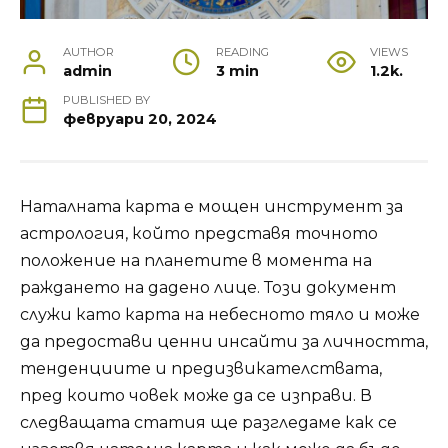
AUTHOR
READING
VIEWS
admin
3 min
1.2k.
PUBLISHED BY
февруари 20, 2024
Наталната карта е мощен инструмент за
астрология, който представя точното
положение на планетите в момента на
раждането на дадено лице. Този документ
служи като карта на небесното тяло и може
да предостави ценни инсайти за личността,
тенденциите и предизвикателствата,
пред които човек може да се изправи. В
следващата статия ще разгледаме как се