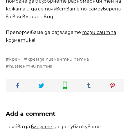
помогне да възвърнете равномерния тен на
кожата и да се почувствате по-самоуверени
в своя външен вид.
Препоръчваме да разгледате
този сайт за
козметика
!
крем
крем за пигментни петна
пигментни петна
Add a comment
Трябва да
влезете
, за да публикувате