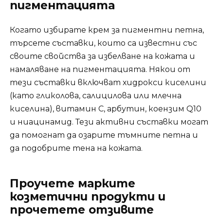
пигментацията
Когато избирате крем за пигментни петна,
търсете съставки, които са известни със
своите свойства за избелване на кожата и
намаляване на пигментацията. Някои от
тези съставки включват хидрокси киселини
(като гликолова, салицилова или млечна
киселина), витамин C, арбутин, коензим Q10
и ниацинамид. Тези активни съставки могат
да помогнат да озарите тъмните петна и
да подобрите тена на кожата.
Проучете марките
козметични продукти и
прочетете отзивите