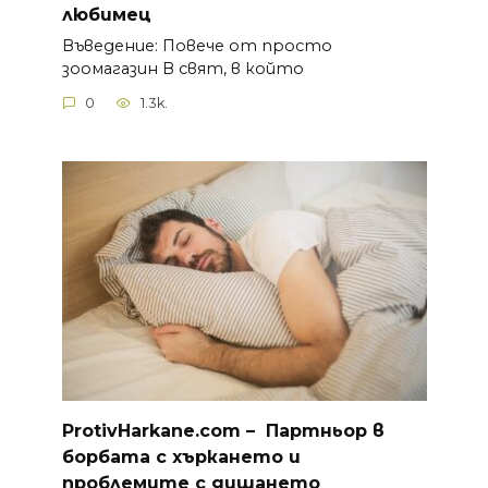
любимец
Въведение: Повече от просто
зоомагазин В свят, в който
0
1.3k.
ProtivHarkane.com –
П
артньор в
борбата с хъркането и
проблемите с дишането