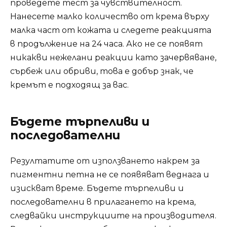
проведете тест за чувствителност.
Нанесете малко количество от крема върху
малка част от кожата и следете реакцията
в продължение на 24 часа. Ако не се появят
никакви нежелани реакции като зачервяване,
сърбеж или обриви, това е добър знак, че
кремът е подходящ за вас.
Бъдете търпеливи и
последователни
Резултатите от използването накрем за
пигментни петна не се появяват веднага и
изискват време. Бъдете търпеливи и
последователни в прилагането на крема,
следвайки инструкциите на производителя.