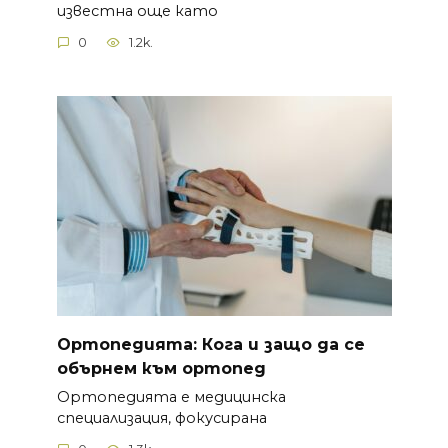
известна още като
0
1.2k.
Ортопедията: Кога и защо да се
обърнем към ортопед
Ортопедията е медицинска
специализация, фокусирана