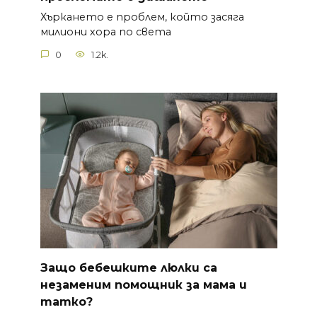
Хъркането е проблем, който засяга
милиони хора по света
0
1.2k.
Защо бебешките люлки са
незаменим помощник за мама и
татко?