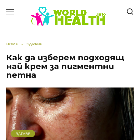
Skip
to
content
HOME
»
ЗДРАВЕ
Как да изберем подходящ
най крем за пигментни
петна
ЗДРАВЕ