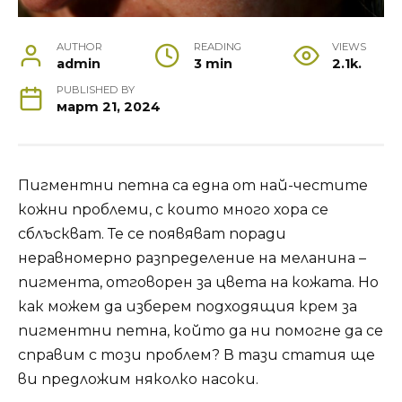
AUTHOR
READING
VIEWS
admin
3 min
2.1k.
PUBLISHED BY
март 21, 2024
Пигментни петна са една от най-честите
кожни проблеми, с които много хора се
сблъскват. Те се появяват поради
неравномерно разпределение на меланина –
пигмента, отговорен за цвета на кожата. Но
как можем да изберем подходящия крем за
пигментни петна, който да ни помогне да се
справим с този проблем? В тази статия ще
ви предложим няколко насоки.