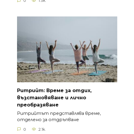
0
1.3k.
Ритрийт: Време за отдих,
възстановяване и лично
преобразяване
Ритрийтът представлява време,
отделено за отдръпване
0
2.1k.