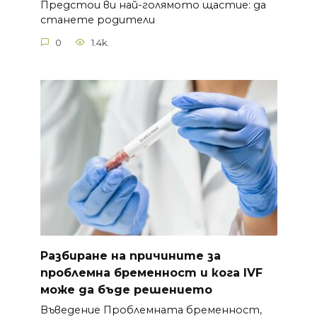
Предстои ви най-голямото щастие: да
станете родители
0
1.4k.
Разбиране на причините за
проблемна бременност и кога IVF
може да бъде решението
Въведение Проблемната бременност,