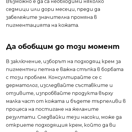
Възможно е да са необходими няколко
седмици или дори месеци, преди да
забележите значителна промяна в
пигментацията на кожата.
Да обобщим до този момент
В заключение, изборът на подходящ крем за
пигментни петна е важна стъпка в борбата
с този проблем. Консултирайте се с
дерматолог, изследвайте съставките и
отзивите, изпробвайте продукта върху
малка част от кожата и бъдете търпеливи в
процеса на постигане на желаните
резултати. Следвайки тези насоки, може да
откриете подходящия крем, който да ви