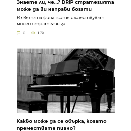
Знаете ли, че…? DRIP стратегията
може да ви направи богати
В света на финансите съществуват
много стратегии за
0
1.7k.
Какво може да се обърка, когато
премествате пиано?