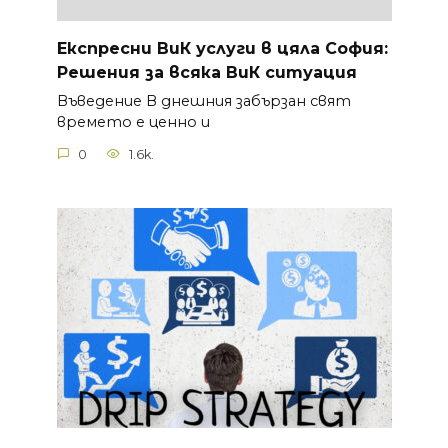
Експресни ВиК услуги в цяла София:
Решения за всяка ВиК ситуация
Въведение В днешния забързан свят
времето е ценно и
0
1.6k.