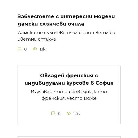
Заблестете с интересни модели
дамски слънчеви очила
Дамските слънчеви очила с по-светли и
цветни стъкла
0
1.1k.
Овладей френския с
индивидуални курсове в София
Изучаването на нов език, като
френския, често може
0
1.5k.