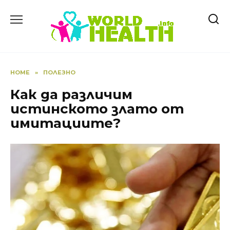
Skip
to
content
HOME
»
ПОЛЕЗНО
Как да различим
истинското злато от
имитациите?