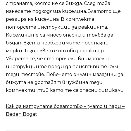
страната, която не се вижда. След това
нанесете подходяща киселина. Златото ще
реагира на киселина. В комплекта
потърсете инструкции за реакцията.
Киселините са много опасни и трябва да
бъдат взети необходимите предпазни
мерки. Този съвет е от общ характер.
Уверете се, че сте прочели внимателно
инструкциите преди да пристъпите към
тези тестове. Повечето онлайн магазини за
бижута не доставят в чужбина тези
комплекти ,тъй като те са опасни химикали.
Как да натрупате богатство – злато и пари –
Beden Bogat