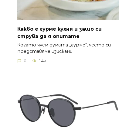
Какво е гурме кухня и защо си
струва да я опитате
Когато чуем думата „гурме“, често си
представяме изискани
0
1.4k.