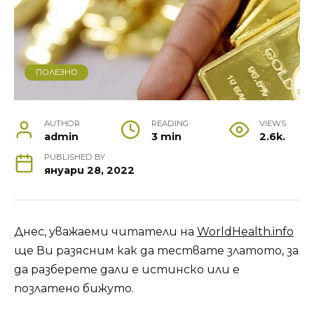
ПОЛЕЗНО
AUTHOR
READING
VIEWS
admin
3 min
2.6k.
PUBLISHED BY
януари 28, 2022
Днес, уважаеми читатели на
WorldHealth.info
ще Ви разясним как да тествате златото, за
да разберете дали е истинско или е
позлатено бижуто.