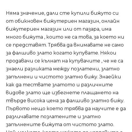
Няма значение, дали сте купили бижуто си
от обикновен бижутериен магазин, онлайн
бижутериен магазин или от пазара, има
много бижута , които не са това, за което ни
се представят. Трябва да внимавате не само
за фалшиво злато когато купувате. Някои
продавачи се кълнат на купувачите , че не са
знаели разликата между позлатени, златно
запълнени и чистото златно бижу. Знаейки
как да тествате златото и различните
видове злато ще избегнете плащането на
твърде висока цена за фалшиво златно бижу.
Първото нещо което трябва да научите е да
различавате позлатените и златно
запълнените бижута от чистото злато.