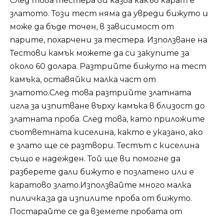
След това тестера ви казва какъв карат е
златото. Този тест няма да увреди бижуто и
може да бъде точен, в зависимост от
парите, похарчени за тестера. Използване на
Тестови камък можете да си закупите за
около 60 долара. Разтрийте бижуто на тест
камъка, оставяйки малка част от
златото.След това разтрийте златната
игла за изпитване върху камъка в близост до
златната проба. След това, като приложите
съответната киселина, както е указано, ако
е злато ще се разтвори. Тестът с киселина
също е надежден. Той ще ви помогне да
разберете дали бижуто е позлатено или е
каратово злато.Използвайте много малка
пиличка,за да изпилите проба от бижуто.
Постарайте се да вземете пробата от