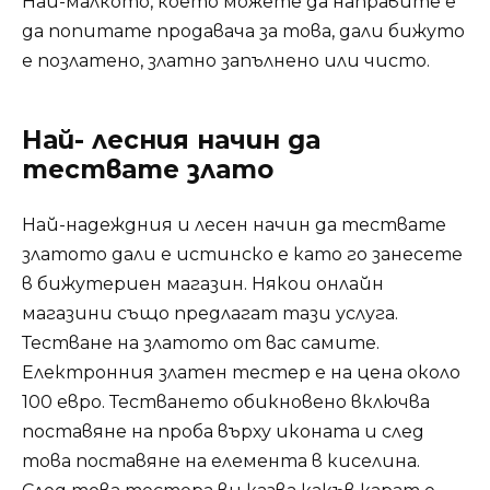
Най-малкото, което можете да направите е
да попитате продавача за това, дали бижуто
е позлатено, златно запълнено или чисто.
Най- лесния начин да
тествате злато
Най-надеждния и лесен начин да тествате
златото дали е истинско е като го занесете
в бижутериен магазин. Някои онлайн
магазини също предлагат тази услуга.
Тестване на златото от вас самите.
Електронния златен тестер е на цена около
100 евро. Тестването обикновено включва
поставяне на проба върху иконата и след
това поставяне на елемента в киселина.