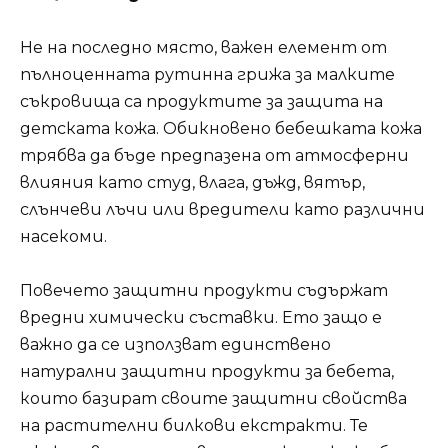
Не на последно място, важен елемент от
пълноценната рутинна грижа за малките
съкровища са продуктите за защита на
детската кожа. Обикновено бебешката кожа
трябва да бъде предпазена от атмосферни
влияния като студ, влага, дъжд, вятър,
слънчеви лъчи или вредители като различни
насекоми.
Повечето защитни продукти съдържат
вредни химически съставки. Ето защо е
важно да се използват единствено
натурални защитни продукти за бебета,
които базират своите защитни свойства
на растителни билкови екстракти. Те