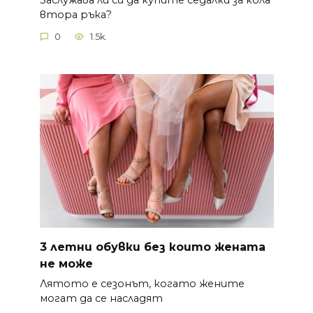
втора ръка?
0
1.5k.
3 летни обувки без които жената
не може
Лятото е сезонът, когато жените
могат да се насладят