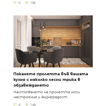
0
1.5k.
Поканете пролетта във вашата
кухня с няколко лесни трика в
обзавеждането
Настъпването на пролетта носи
настроение и жизнерадост.
0
1.4k.