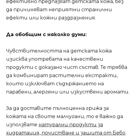
ефективно предпазват детската кожа, без
да причиняват неприятни странични
ефекти или кожни раздразнения.
Да обобщим с няколко думи:
Чувствителността на детската кожа
изисква употребата на качествени
продукти с доказано чист състав. Те трябва
да комбинират растителни екстракти,
които изключват съдържанието на
парабени, алергени или изкуствени аромати.
За да доставите пълноценна грижа за
кожата на своите малчугани, то е важно да
използвате
натурални продукти за
хидратация, почистване и защита от Бебо
.