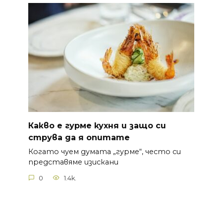
Какво е гурме кухня и защо си
струва да я опитате
Когато чуем думата „гурме“, често си
представяме изискани
0
1.4k.