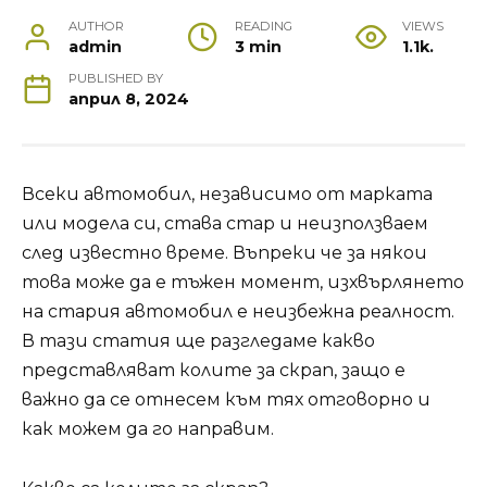
AUTHOR
READING
VIEWS
admin
3 min
1.1k.
PUBLISHED BY
април 8, 2024
Всеки автомобил, независимо от марката
или модела си, става стар и неизползваем
след известно време. Въпреки че за някои
това може да е тъжен момент, изхвърлянето
на стария автомобил е неизбежна реалност.
В тази статия ще разгледаме какво
представляват колите за скрап, защо е
важно да се отнесем към тях отговорно и
как можем да го направим.