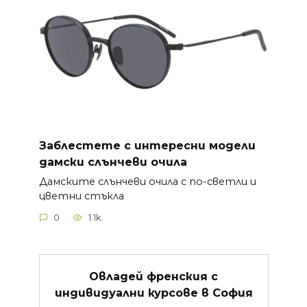
Заблестете с интересни модели
дамски слънчеви очила
Дамските слънчеви очила с по-светли и
цветни стъкла
0
1.1k.
Овладей френския с
индивидуални курсове в София