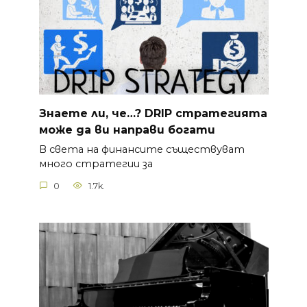
Знаете ли, че…? DRIP стратегията
може да ви направи богати
В света на финансите съществуват
много стратегии за
0
1.7k.