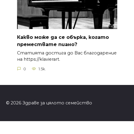
Какво може да се обърка, когато
премествате пиано?
Статията достига до Вас благодарение
на https://klavierart.
0
1.5k.
© 2026 Здраве за цялото семейство