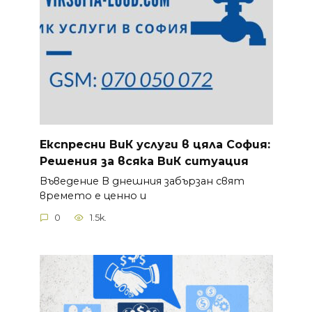
Експресни ВиК услуги в цяла София:
Решения за всяка ВиК ситуация
Въведение В днешния забързан свят
времето е ценно и
0
1.5k.