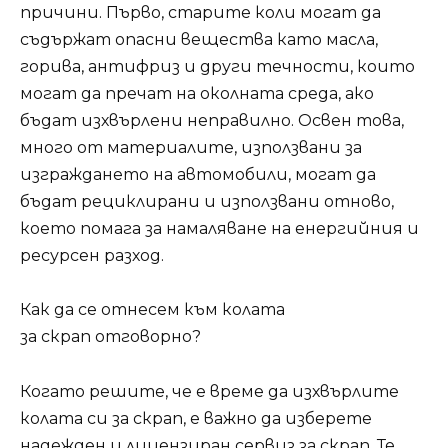
причини. Първо, старите коли могат да
съдържат опасни вещества като масла,
горива, антифриз и други течности, които
могат да пречат на околната среда, ако
бъдат изхвърлени неправилно. Освен това,
много от материалите, използвани за
изграждането на автомобили, могат да
бъдат рециклирани и използвани отново,
което помага за намаляване на енергийния и
ресурсен разход.
Как да се отнесем към колата
за скрап отговорно?
Когато решите, че е време да изхвърлите
колата си за скрап, е важно да изберете
надежден и лицензиран сервиз за скрап. Те