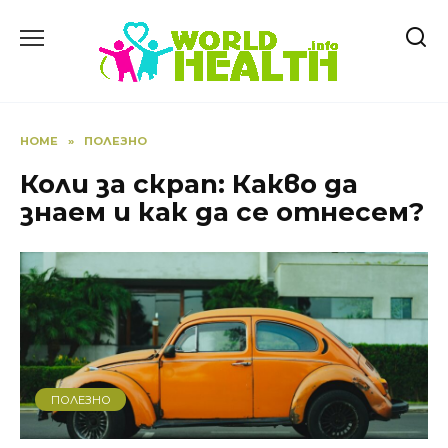
Skip
to
content
HOME
»
ПОЛЕЗНО
Коли за скрап: Какво да
знаем и как да се отнесем?
ПОЛЕЗНО