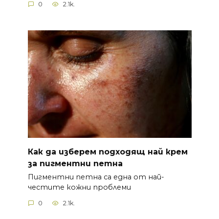
0
2.1k.
Как да изберем подходящ най крем
за пигментни петна
Пигментни петна са една от най-
честите кожни проблеми
0
2.1k.