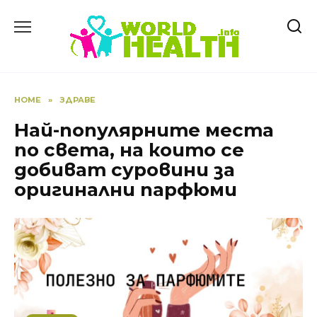
Skip
to
content
HOME
»
ЗДРАВЕ
Най-популярните места
по света, на които се
добиват суровини за
оригинални парфюми