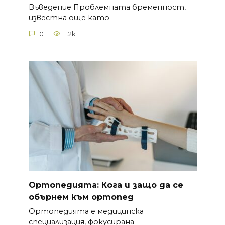
Въведение Проблемната бременност,
известна още като
0
1.2k.
Ортопедията: Кога и защо да се
обърнем към ортопед
Ортопедията е медицинска
специализация, фокусирана