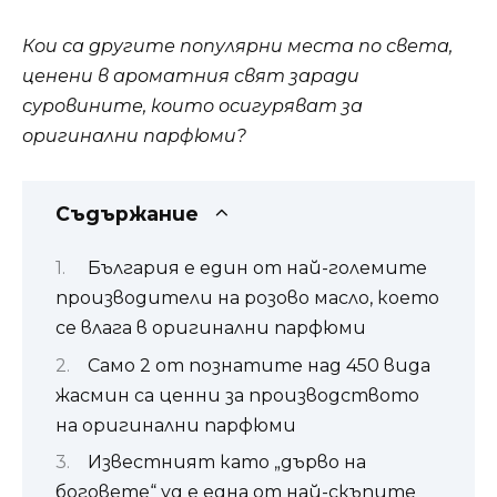
Кои са другите популярни места по света,
ценени в ароматния свят заради
суровините, които осигуряват за
оригинални парфюми?
Съдържание
България е един от най-големите
производители на розово масло, което
се влага в оригинални парфюми
Само 2 от познатите над 450 вида
жасмин са ценни за производството
на оригинални парфюми
Известният като „дърво на
боговете“ уд е една от най-скъпите