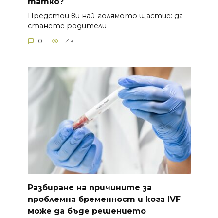
татко?
Предстои ви най-голямото щастие: да
станете родители
0
1.4k.
Разбиране на причините за
проблемна бременност и кога IVF
може да бъде решението