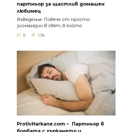
партньор за щастлив домашен
любимец
Въведение: Повече от просто
зоомагазин В свят, в който
0
1.3k.
ProtivHarkane.com –
П
артньор в
борбата с хъркането и