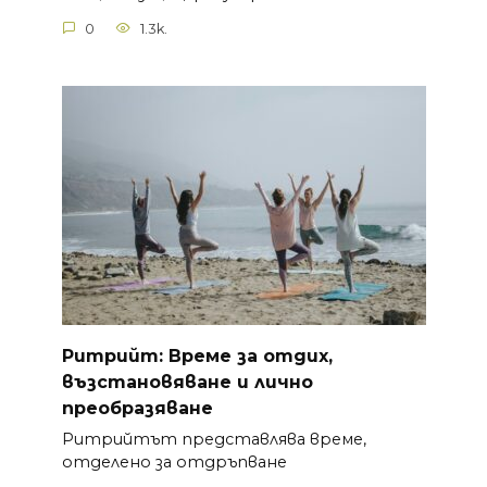
0
1.3k.
Ритрийт: Време за отдих,
възстановяване и лично
преобразяване
Ритрийтът представлява време,
отделено за отдръпване