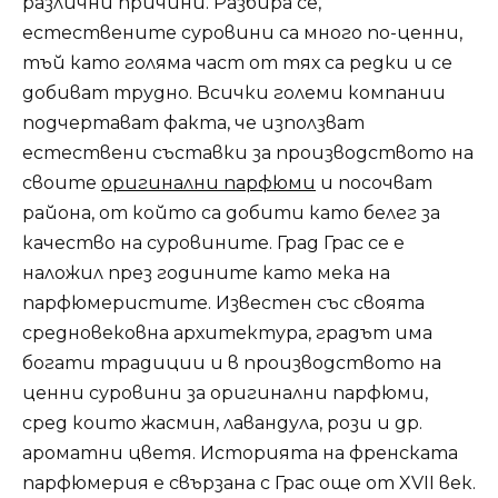
различни причини. Разбира се,
естествените суровини са много по-ценни,
тъй като голяма част от тях са редки и се
добиват трудно. Всички големи компании
подчертават факта, че използват
естествени съставки за производството на
своите
оригинални парфюми
и посочват
района, от който са добити като белег за
качество на суровините. Град Грас се е
наложил през годините като мека на
парфюмеристите. Известен със своята
средновековна архитектура, градът има
богати традиции и в производството на
ценни суровини за оригинални парфюми,
сред които жасмин, лавандула, рози и др.
ароматни цветя. Историята на френската
парфюмерия е свързана с Грас още от XVII век.