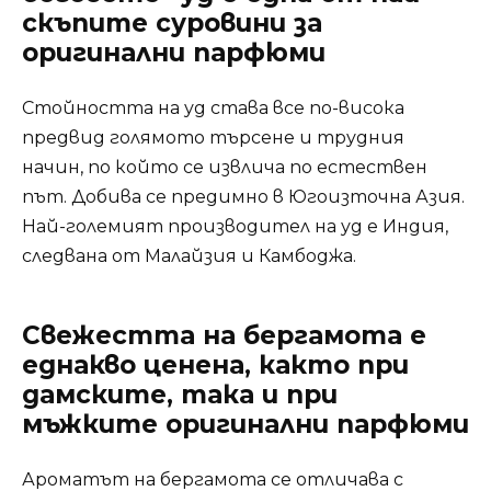
скъпите суровини за
оригинални парфюми
Стойността на уд става все по-висока
предвид голямото търсене и трудния
начин, по който се извлича по естествен
път. Добива се предимно в Югоизточна Азия.
Най-големият производител на уд е Индия,
следвана от Малайзия и Камбоджа.
Свежестта на бергамота е
еднакво ценена, както при
дамските, така и при
мъжките оригинални парфюми
Ароматът на бергамота се отличава с