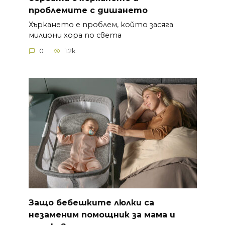
проблемите с дишането
Хъркането е проблем, който засяга
милиони хора по света
0
1.2k.
Защо бебешките люлки са
незаменим помощник за мама и