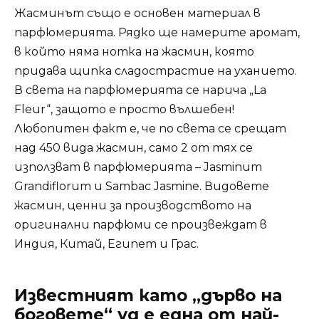
Жасминът също е основен материал в
парфюмерията. Рядко ще намерите аромат,
в който няма нотка на жасмин, която
придава щипка сладострастие на уханието.
В света на парфюмерията се нарича „La
Fleur“, защото е просто вълшебен!
Любопитен факт е, че по света се срещат
над 450 вида жасмин, само 2 от тях се
използват в парфюмерията – Jasminum
Grandiflorum и Sambac Jasmine. Видовете
жасмин, ценни за производството на
оригинални парфюми се произвеждат в
Индия, Китай, Египет и Грас.
Известният като „дърво на
боговете“ уд е една от най-