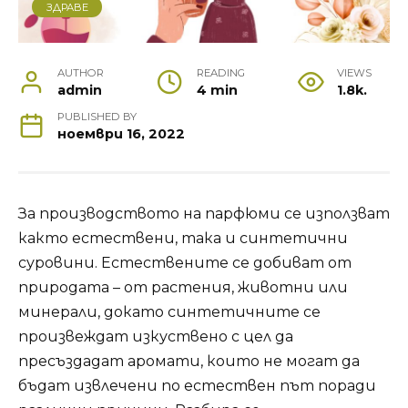
ЗДРАВЕ
AUTHOR
READING
VIEWS
admin
4 min
1.8k.
PUBLISHED BY
ноември 16, 2022
За производството на парфюми се използват
както естествени, така и синтетични
суровини. Естествените се добиват от
природата – от растения, животни или
минерали, докато синтетичните се
произвеждат изкуствено с цел да
пресъздадат аромати, които не могат да
бъдат извлечени по естествен път поради