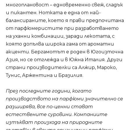
многоплановост – едновременно свеж, сладък
и пикантен. Нотката е една от най-
балансираните, което я прави предпочитана
от парфюмеристите при разработването
на уханни комбинации, заради лекотата, с
която допълва широка гама от ароматни
акценти. Бергамотът е роден в Югоизточна
Азия, но се отглежда и в Южна Италия. Други
страни производителки са Алжир, Мароко,
Тунис, Аржентина и Бразилия.
През последните години, когато
производството на парфюми значително се
разширява, все по-ценни стават
естествените суровини. Компаниите
изтъкват произхода на природните