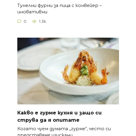
Тунелни фурни за пица с конвейер –
иновативни
0
1.3k.
Какво е гурме кухня и защо си
струва да я опитате
Когато чуем думата „гурме“, често си
представяме изискани