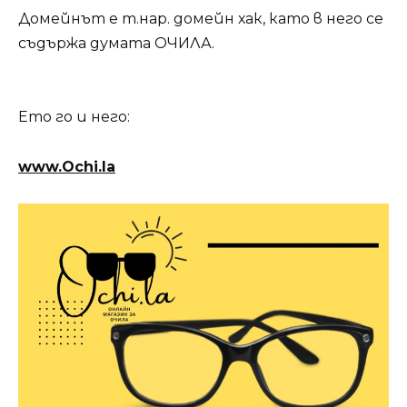
Домейнът е т.нар. домейн хак, като в него се
съдържа думата ОЧИЛА.
Ето го и него:
www.Ochi.la