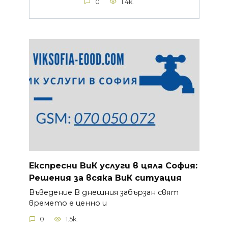
0
1.4k.
Експресни ВиК услуги в цяла София:
Решения за всяка ВиК ситуация
Въведение В днешния забързан свят
времето е ценно и
0
1.5k.