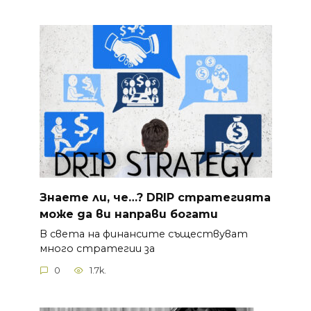
Знаете ли, че…? DRIP стратегията
може да ви направи богати
В света на финансите съществуват
много стратегии за
0
1.7k.