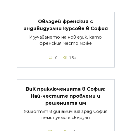
Овладей френския с
индивидуални курсове в София
Изучаването на нов език, като
френския, често може
0
1.5k.
ВиК приключенията в София:
Най-честите проблеми и
решенията им
Животът в динамичния град София
неминуемо е свързан