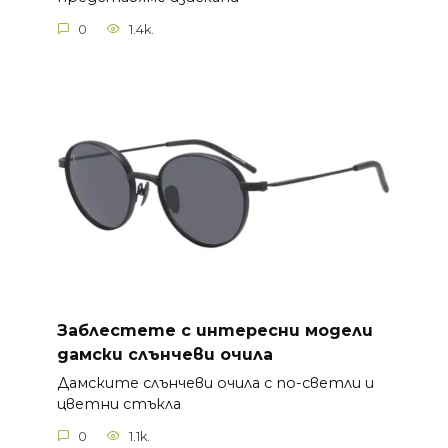
0
1.4k.
Заблестете с интересни модели
дамски слънчеви очила
Дамските слънчеви очила с по-светли и
цветни стъкла
0
1.1k.