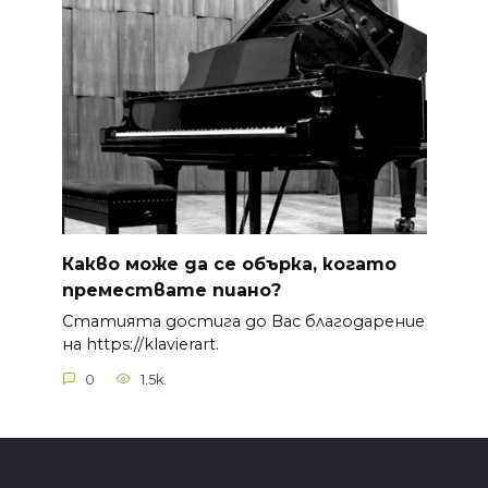
Какво може да се обърка, когато
премествате пиано?
Статията достига до Вас благодарение
на https://klavierart.
0
1.5k.