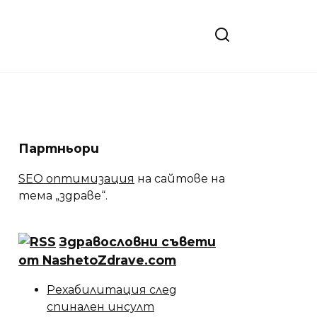
Партньори
SEO оптимизация
на сайтове на
тема „здраве“.
Здравословни съвети
от NashetoZdrave.com
Рехабилитация след
спинален инсулт