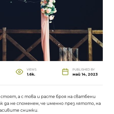
VIEWS
PUBLISHED BY
1.6k.
май 14, 2023
стоят, а с това и расте броя на сватбени
 да не споменем, че именно през лятото, на
асивите снимки.