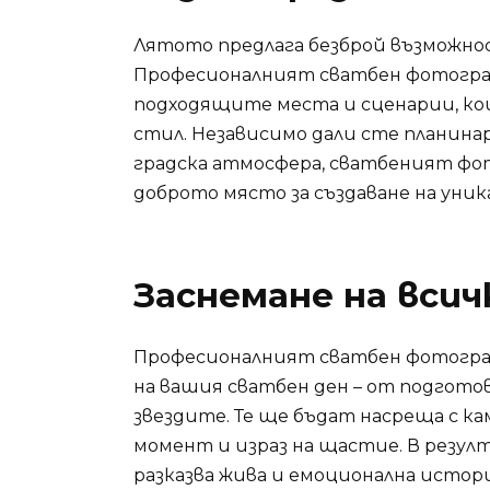
Лятото предлага безброй възможно
Професионалният сватбен фотограф
подходящите места и сценарии, к
стил. Независимо дали сте планин
градска атмосфера, сватбеният фот
доброто място за създаване на уник
Заснемане на вси
Професионалният сватбен фотограф
на вашия сватбен ден – от подгото
звездите. Те ще бъдат насреща с ка
момент и израз на щастие. В резул
разказва жива и емоционална истори