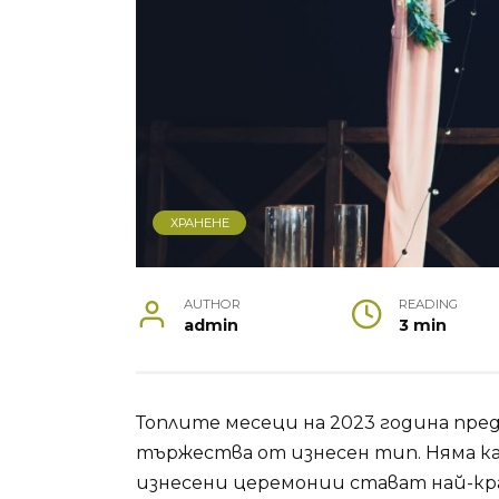
ХРАНЕНЕ
AUTHOR
READING
admin
3 min
Топлите месеци на 2023 година пред
тържества от изнесен тип. Няма как
изнесени церемонии стават най-кр