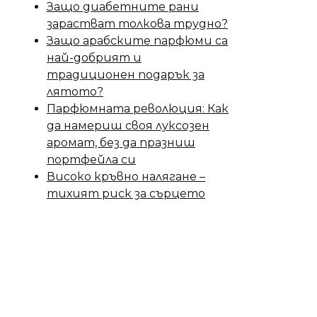
Защо диабетните рани
зарастват толкова трудно?
Защо арабските парфюми са
най-добрият и
традиционен подарък за
лятото?
Парфюмната революция: Как
да намериш своя луксозен
аромат, без да празниш
портфейла си
Високо кръвно налягане –
тихият риск за сърцето