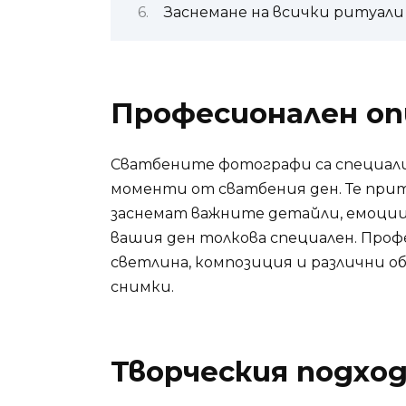
Заснемане на всички ритуали
Професионален о
Сватбените фотографи са специали
моменти от сватбения ден. Те при
заснемат важните детайли, емоци
вашия ден толкова специален. Про
светлина, композиция и различни о
снимки.
Творческия подхо