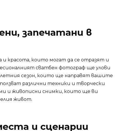
ени, запечатани в
 и красота, които могат да се отразят и
фесионалният сватбен фотограф ще улови
 летния сезон, които ще направят вашите
зползват различни техники и творчески
ми и живописни снимки, които ще ви
целия живот.
места и сценарии