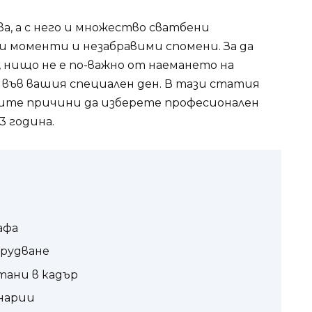
а, а с него и множество сватбени
 моменти и незабравими спомени. За да
 нищо не е по-важно от наемането на
н във вашия специален ден. В тази статия
ите причини да изберете професионален
3 година.
афа
орудване
тани в кадър
енарии