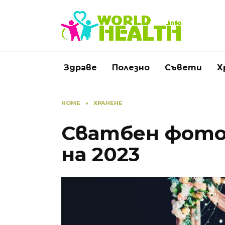
Skip
to
content
Здраве
Полезно
Съвети
Х
HOME
»
ХРАНЕНЕ
Сватбен фото
на 2023