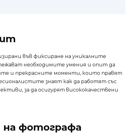
пит
зирани във фиксиране на уникалните
тежават необходимите умения и опит да
ите и прекрасните моменти, които правят
фесионалистите знаят как да работят със
бективи, за да осигурят висококачествени
д на фотографа