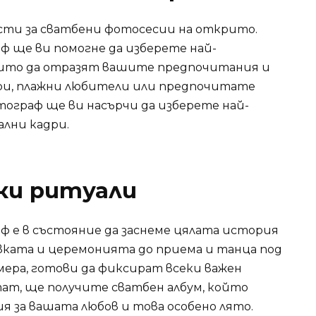
сти за сватбени фотосесии на открито.
 ще ви помогне да изберете най-
оито да отразят вашите предпочитания и
ари, плажни любители или предпочитате
ограф ще ви насърчи да изберете най-
ални кадри.
чки ритуали
 е в състояние да заснеме цялата история
вката и церемонията до приема и танца под
мера, готови да фиксират всеки важен
тат, ще получите сватбен албум, който
я за вашата любов и това особено лято.