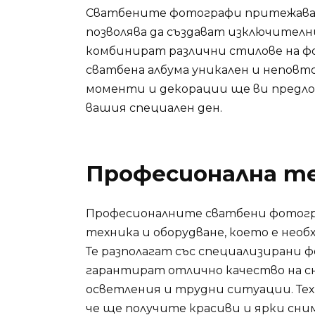
Сватбените фотографи притежават
позволява да създават изключителни
комбинират различни стилове на фо
сватбена албума уникален и неповт
моменти и декорации ще ви предл
вашия специален ден.
Професионална те
Професионалните сватбени фотогра
техника и оборудване, което е необ
Те разполагат със специализирани 
гарантират отлично качество на сн
осветления и трудни ситуации. Те
че ще получите красиви и ярки сн