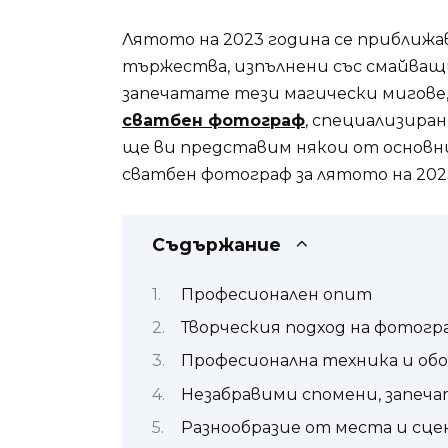
Лятото на 2023 година се приближав
тържества, изпълнени със смайващи
запечатате тези магически мигове,
сватбен фотограф
, специализира
ще ви представим някои от основн
сватбен фотограф за лятото на 202
Съдържание
Професионален опит
Творческия подход на фотогр
Професионална техника и об
Незабравими спомени, запеча
Разнообразие от места и сц