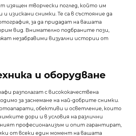
 изящен творчески поглед, който им
 и изискани снимки. Те са в състояние да
тография, за да придадат на вашата
орим вид. Внимателно подбраните пози,
ожат незабравими визуални истории от
хника и оборудване
фи разполагат с висококачествена
ходимо за заснемане на най-добрите снимки.
фотоапарати, обективи и осветление, които
имките дори и в условия на различни
хният професионализъм и опит гарантират,
имки от всеки един момент на вашата