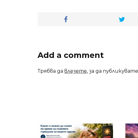
Add a comment
Трябва да
влезете
, за да публикуват