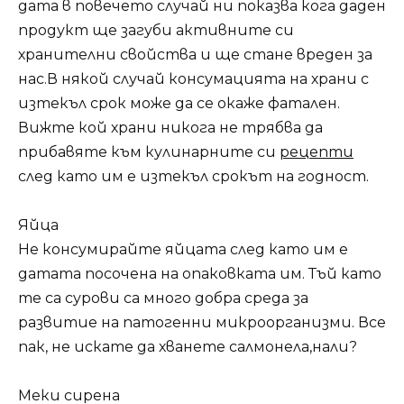
дата в повечето случай ни показва кога даден
продукт ще загуби активните си
хранителни свойства и ще стане вреден за
нас.В някой случай консумацията на храни с
изтекъл срок може да се окаже фатален.
Вижте кой храни никога не трябва да
прибавяте към кулинарните си
рецепти
след като им е изтекъл срокът на годност.
Яйца
Не консумирайте яйцата след като им е
датата посочена на опаковката им. Тъй като
те са сурови са много добра среда за
развитие на патогенни микроорганизми. Все
пак, не искате да хванете салмонела,нали?
Меки сирена