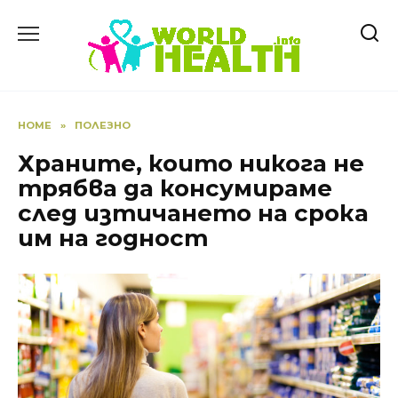
Skip
to
content
HOME
»
ПОЛЕЗНО
Храните, които никога не
трябва да консумираме
след изтичането на срока
им на годност