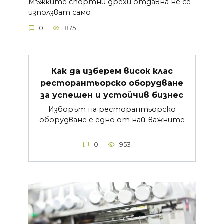
Мъжките спортни дрехи отдавна не се
използват само
0
875
Как да изберем висок клас
ресторантьорско оборудване
за успешен и устойчив бизнес
Изборът на ресторантьорско
оборудване е едно от най-важните
0
953