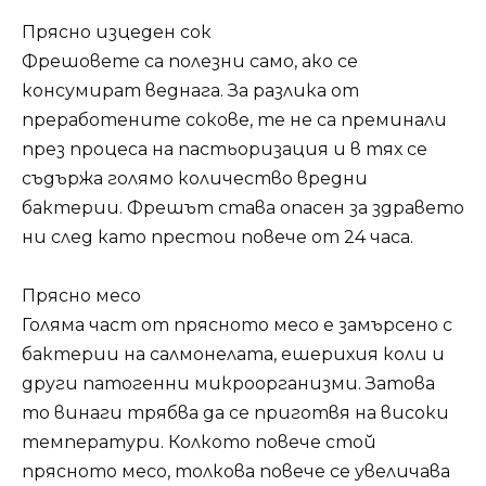
Прясно изцеден сок
Фрешовете са полезни само, ако се
консумират веднага. За разлика от
преработените сокове, те не са преминали
през процеса на пастьоризация и в тях се
съдържа голямо количество вредни
бактерии. Фрешът става опасен за здравето
ни след като престои повече от 24 часа.
Прясно месо
Голяма част от прясното месо е замърсено с
бактерии на салмонелата, ешерихия коли и
други патогенни микроорганизми. Затова
то винаги трябва да се приготвя на високи
температури. Колкото повече стой
прясното месо, толкова повече се увеличава