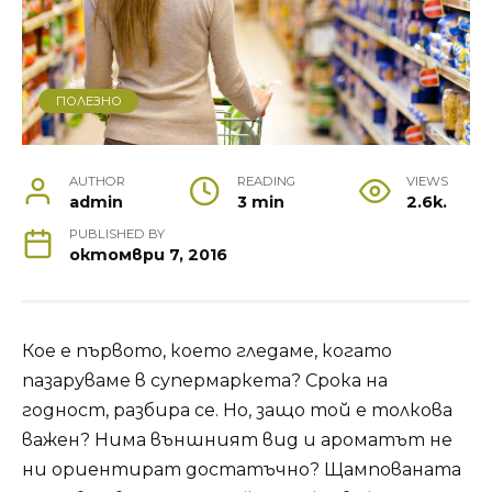
ПОЛЕЗНО
AUTHOR
READING
VIEWS
admin
3 min
2.6k.
PUBLISHED BY
октомври 7, 2016
Кое е първото, което гледаме, когато
пазаруваме в супермаркета? Срока на
годност, разбира се. Но, защо той е толкова
важен? Нима външният вид и ароматът не
ни ориентират достатъчно? Щампованата