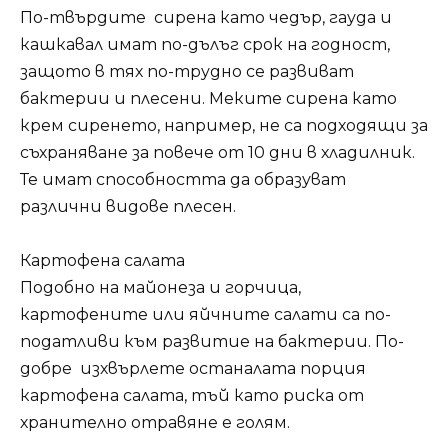
По-твърдите сирена като чедър, гауда и
кашкавал имат по-дълъг срок на годност,
защото в тях по-трудно се развиват
бактерии и плесени. Меките сирена като
крем сиренето, например, не са подходящи за
съхраняване за повече от 10 дни в хладилник.
Те имат способността да образуват
различни видове плесен.
Картофена салата
Подобно на майонеза и горчица,
картофeните или яйчните салати са по-
податливи към развитие на бактерии. По-
добре изхвърлете останалата порция
картофена салата, тъй като риска от
хранително отравяне е голям.