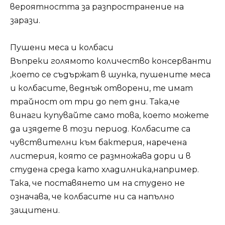
вероятността за разпространение на
зарази.
Пушени меса и колбаси
Въпреки голямото количество консерванти
,което се съдържат в шунка, пушените меса
и колбасите, веднъж отворени, те имат
трайност от три до пет дни. Така,че
винаги купувайте само това, което можете
да изядете в този период. Колбасите са
чувствителни към бактерия, наречена
листерия, която се размножава дори и в
студена среда като хладилника,например.
Така, че поставянето им на студено не
означава, че колбасите ни са напълно
защитени.