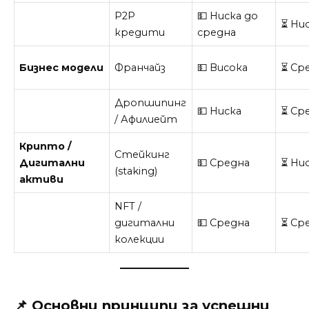
P2P
💵 Ниска до
⏳ Ни
кредити
средна
Бизнес модели
Франчайз
💵 Висока
⏳ Ср
Дропшипинг
💵 Ниска
⏳ Ср
/ Афилиейт
Крипто /
Стейкинг
Дигитални
💵 Средна
⏳ Ни
(staking)
активи
NFT /
дигитални
💵 Средна
⏳ Ср
колекции
📌 Основни принципи за успешни