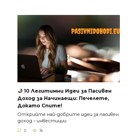
🌙 10 Легитимни Идеи за
Пасивен
Доход
за Начинаещи: Печелете,
Докато Спите!
Открийте най-добрите идеи за пасивен
доход – инвестиции
0
1k.