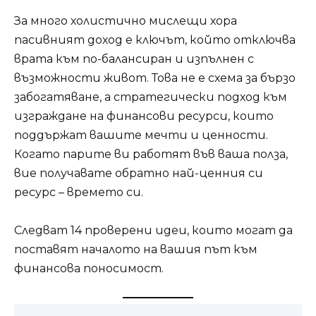
За много холистично мислещи хора
пасивният доход е ключът, който отключва
врата към по-балансиран и изпълнен с
възможности живот. Това не е схема за бързо
забогатяване, а стратегически подход към
изграждане на финансови ресурси, които
поддържат вашите мечти и ценности.
Когато парите ви работят във ваша полза,
вие получавате обратно най-ценния си
ресурс – времето си.
Следват 14 проверени идеи, които могат да
поставят началото на вашия път към
финансова поносимост.