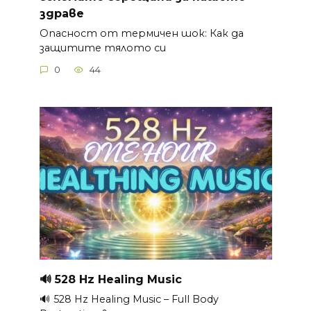
здраве
Опасност от термичен шок: Как да
защитите тялото си
0
44
🔊 528 Hz Healing Music
🔊 528 Hz Healing Music – Full Body