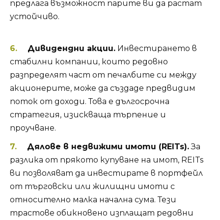
предлага възможност парите ви да растат
устойчиво.
Дивидендни акции.
Инвестирането в
стабилни компании, които редовно
разпределят част от печалбите си между
акционерите, може да създаде предвидим
поток от доходи. Това е дългосрочна
стратегия, изискваща търпение и
проучване.
Дялове в недвижими имоти (REITs).
За
разлика от прякото купуване на имот, REITs
ви позволяват да инвестирате в портфейл
от търговски или жилищни имоти с
относително малка начална сума. Тези
трастове обикновено изплащат редовни