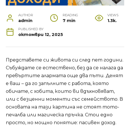
AUTHOR
READING
VIEWS
admin
7 min
1.3k.
PUBLISHED BY
октомври 12, 2025
Представете си живота си след пет години.
Събуждате се естествено, без да се налага да
превъртите алармата още два пъти. Денят
е ваш – да го запълните с работа, която
обичате, с хобита, които ви вдъхновяват,
или с безценни моменти със семейството. В
основата на тази картина не стоят тото-
печалба или магическа пръчка. Стои едно
просто, но мощно понятие: пасивен доход.