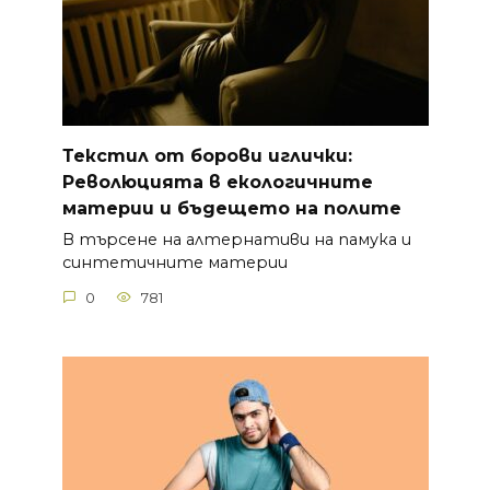
Текстил от борови иглички:
Революцията в екологичните
материи и бъдещето на полите
В търсене на алтернативи на памука и
синтетичните материи
0
781