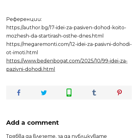
Референции:
https://author.bg/17-idei-za-pasiven-dohod-koito-
mozhesh-da-startirash-osthe-dnes.html
https://megaremonti.com/12-idei-za-pasivni-dohodi-
ot-imoti.html
https://www.bedenbogat.com/2025/10/99-idei-za-
pazivni-dohodi.html
Add a comment
Трябва да
влезете
, за да публикувате