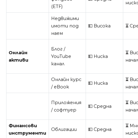
ниск
(ETF)
Недвижими
имоти под
💵 Висока
⏳ Ср
наем
Блог /
Онлайн
⏳ Вис
YouTube
💵 Ниска
активи
нача
канал
Онлайн курс
⏳ Вис
💵 Ниска
/ eBook
нача
Приложения
⏳ Вис
💵 Средна
/ софтуер
нача
Финансови
⏳ Мн
Облигации
💵 Средна
инструменти
ниск