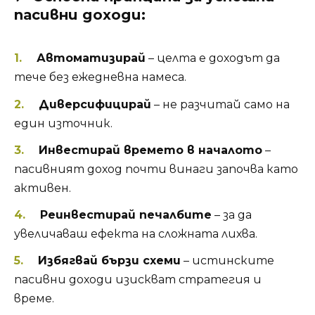
пасивни доходи:
Автоматизирай
– целта е доходът да
тече без ежедневна намеса.
Диверсифицирай
– не разчитай само на
един източник.
Инвестирай времето в началото
–
пасивният доход почти винаги започва като
активен.
Реинвестирай печалбите
– за да
увеличаваш ефекта на сложната лихва.
Избягвай бързи схеми
– истинските
пасивни доходи изискват стратегия и
време.