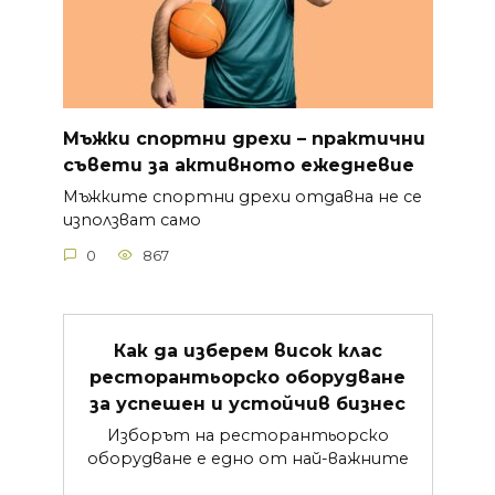
Мъжки спортни дрехи – практични
съвети за активното ежедневие
Мъжките спортни дрехи отдавна не се
използват само
0
867
Как да изберем висок клас
ресторантьорско оборудване
за успешен и устойчив бизнес
Изборът на ресторантьорско
оборудване е едно от най-важните