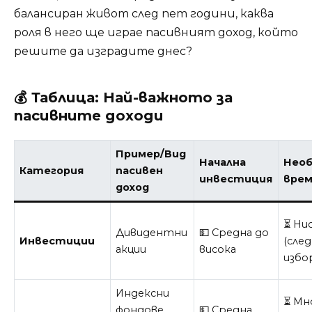
балансиран живот след пет години, каква
роля в него ще играе пасивният доход, който
решите да изградите днес?
💰 Таблица: Най-важното за
пасивните доходи
Пример/Вид
Начална
Необ
Категория
пасивен
инвестиция
вре
доход
⏳ Ни
Дивидентни
💵 Средна до
Инвестиции
(след
акции
висока
избо
Индексни
⏳ Мн
фондове
💵 Средна