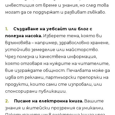
инвестиция от време и знания, но след това
могат да се поддържат и развиват гъвкаво.
Създаване на уебсайт или блог с
полезна насока.
Изберете тема, която ви
вдъхновява – например, здравословно хранене,
устойчиво земеделие или майсторство.
Чрез полезна и качествена информация,
която отговаря на нуждите на читателите,
вие изграждате общност. Печалбата може да
идва от реклами, партньорски препоръки на
продукти, които сами сте изпробали, или
спонсорирани публикации.
Писане на електронна книга.
Вашите
знания и житейски прозрения са уникални.
Пакетирането им в електронна книга чрез