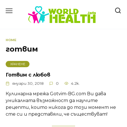
Skip
to
content
HOME
готвим
ХРАНЕНЕ
Готвим с любов
януари 30, 2018
0
4.2k.
Кулинарна мрежа Gotvim-BG.com Ви дава
уникалната възможност да научите
рецепти, които никога до този момент не
сте си и представяли, че съществуват!