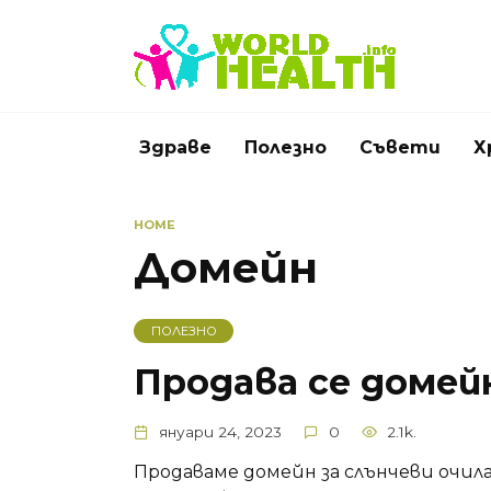
Skip
to
content
Здраве
Полезно
Съвети
Х
HOME
Домейн
ПОЛЕЗНО
Продава се домейн
януари 24, 2023
0
2.1k.
Продаваме домейн за слънчеви очила