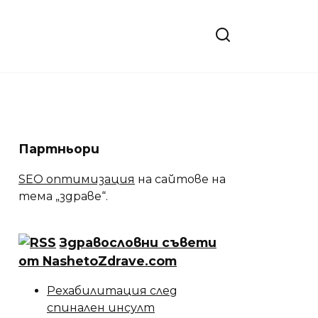
Партньори
SEO оптимизация
на сайтове на
тема „здраве“.
Здравословни съвети
от NashetoZdrave.com
Рехабилитация след
спинален инсулт