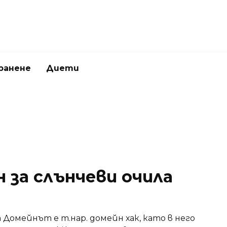
ранене
Диети
 за слънчеви очила
 Домейнът е т.нар. домейн хак, като в него