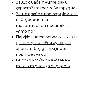
Защо диабетните рани
зарастват толкова трудно?
Защо арабските парфюми са
най-добрият и
традиционен подарък за
лятото?
Парфюмната революция: Как
да намериш своя луксозен
аромат, без да празниш
портфейла си
Високо кръвно налягане –
тихият риск за сърцето