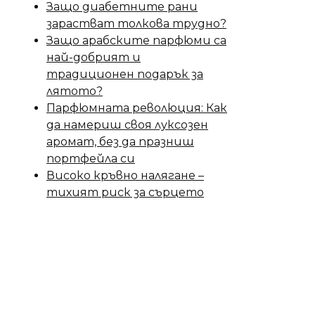
Защо диабетните рани
зарастват толкова трудно?
Защо арабските парфюми са
най-добрият и
традиционен подарък за
лятото?
Парфюмната революция: Как
да намериш своя луксозен
аромат, без да празниш
портфейла си
Високо кръвно налягане –
тихият риск за сърцето