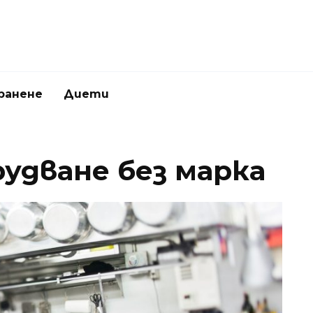
ранене
Диети
рудване без марка