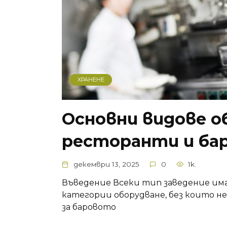
ХРАНЕНЕ
Основни видове о
ресторанти и ба
декември 13, 2025
0
1k.
Въведение Всеки тип заведение има
категории оборудване, без които н
за баровото