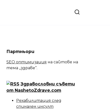
Партньори
SEO оптимизация
на сайтове на
тема „здраве“.
Здравословни съвети
от NashetoZdrave.com
Рехабилитация след
спинален инсулт