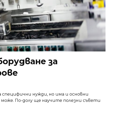
борудване за
рове
 специфични нужди, но има и основни
е може. По-долу ще научите полезни съвети