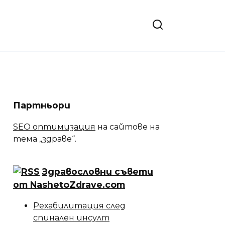
Партньори
SEO оптимизация
на сайтове на
тема „здраве“.
Здравословни съвети
от NashetoZdrave.com
Рехабилитация след
спинален инсулт