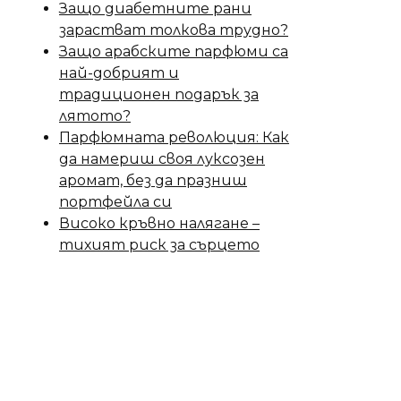
Защо диабетните рани
зарастват толкова трудно?
Защо арабските парфюми са
най-добрият и
традиционен подарък за
лятото?
Парфюмната революция: Как
да намериш своя луксозен
аромат, без да празниш
портфейла си
Високо кръвно налягане –
тихият риск за сърцето