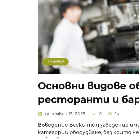
ХРАНЕНЕ
Основни видове о
ресторанти и ба
декември 13, 2025
0
1k.
Въведение Всеки тип заведение има
категории оборудване, без които н