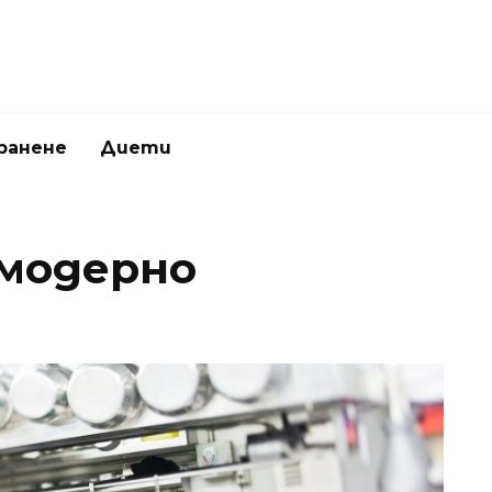
ранене
Диети
 модерно