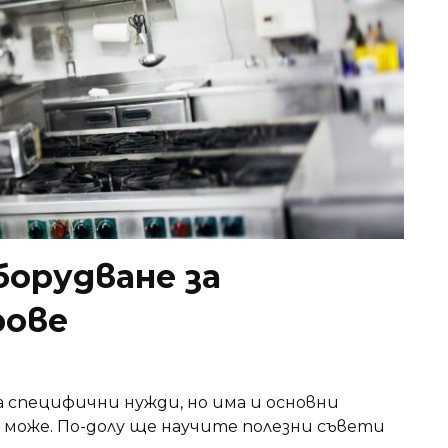
борудване за
рове
 специфични нужди, но има и основни
е може. По-долу ще научите полезни съвети