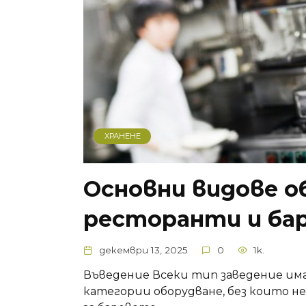
ХРАНЕНЕ
Основни видове о
ресторанти и ба
декември 13, 2025
0
1k.
Въведение Всеки тип заведение има
категории оборудване, без които н