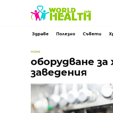
Skip
to
content
Здраве
Полезно
Съвети
Х
HOME
оборудване за
заведения