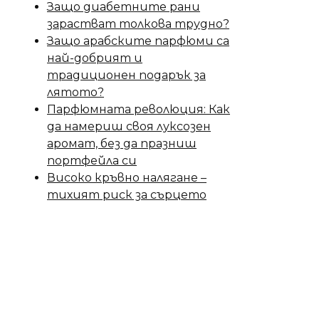
Защо диабетните рани
зарастват толкова трудно?
Защо арабските парфюми са
най-добрият и
традиционен подарък за
лятото?
Парфюмната революция: Как
да намериш своя луксозен
аромат, без да празниш
портфейла си
Високо кръвно налягане –
тихият риск за сърцето