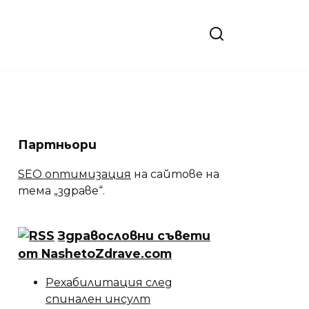
Партньори
SEO оптимизация
на сайтове на
тема „здраве“.
Здравословни съвети
от NashetoZdrave.com
Рехабилитация след
спинален инсулт