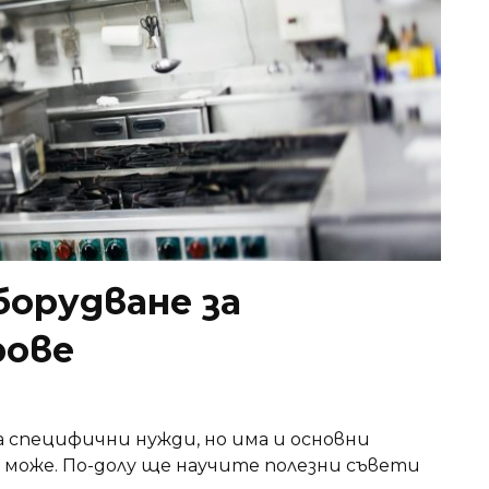
борудване за
рове
 специфични нужди, но има и основни
е може. По-долу ще научите полезни съвети