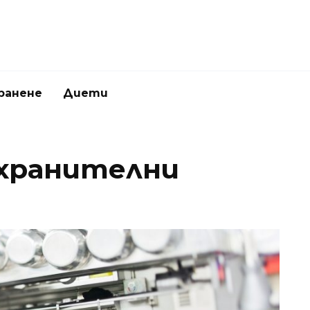
ранене
Диети
 хранителни