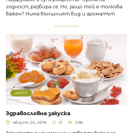
годност, разбира се. Но, защо той е толкова
важен? Нима външният вид и ароматът
ДИЕТИ
Здравословна закуска
август 24, 2016
0
2.9k.