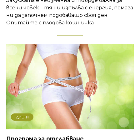
Закуската е неизменна и твърде важна за
всеки човек – тя ни изпълва с енергия, помага
ни да започнем подобаващо своя ден.
Опитайте с плодова кошничка
ДИЕТИ
Програма за отслабване