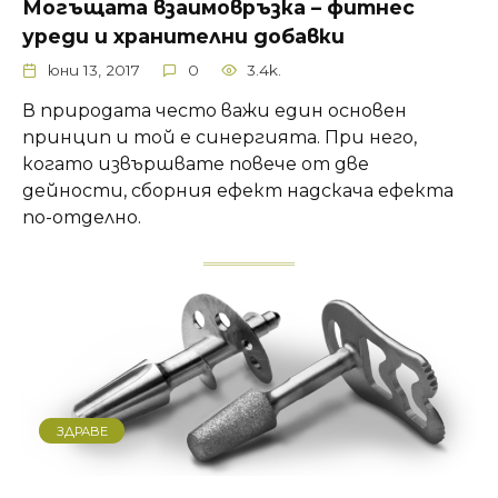
Могъщата взаимовръзка – фитнес
уреди и хранителни добавки
юни 13, 2017
0
3.4k.
В природата често важи един основен
принцип и той е синергията. При него,
когато извършвате повече от две
дейности, сборния ефект надскача ефекта
по-отделно.
ЗДРАВЕ