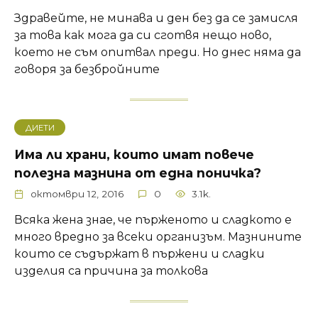
Здравейте, не минава и ден без да се замисля
за това как мога да си сготвя нещо ново,
което не съм опитвал преди. Но днес няма да
говоря за безбройните
ДИЕТИ
Има ли храни, които имат повече
полезна мазнина от една поничка?
октомври 12, 2016
0
3.1k.
Всяка жена знае, че пърженото и сладкото е
много вредно за всеки организъм. Мазнините
които се съдържат в пържени и сладки
изделия са причина за толкова