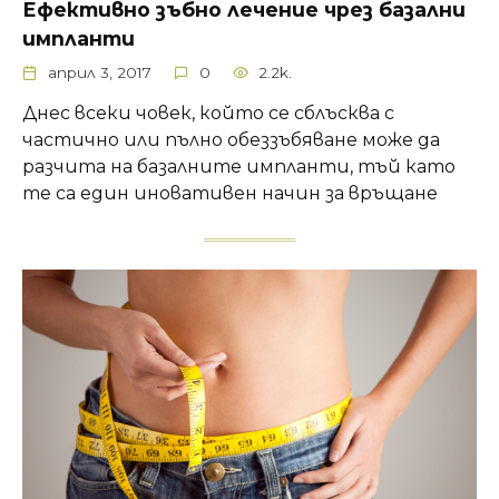
Ефективно зъбно лечение чрез базални
импланти
април 3, 2017
0
2.2k.
Днес всеки човек, който се сблъсква с
частично или пълно обеззъбяване може да
разчита на базалните импланти, тъй като
те са един иновативен начин за връщане