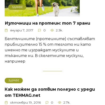
ЗДРАВЕ
Източници на протеин: топ 7 храни
януари 7, 2017
0
2.3k.
Белтъчините (протеините) съставляват
приблизително 15 % от теглото ни като
именно те изграждат мускулите и
тъканите ни. В скелетните мускули,
например
ЗДРАВЕ
Как можем да готвим полезно с уреди
от TEHMAG.net
октомври 19, 2016
0
2.7k.