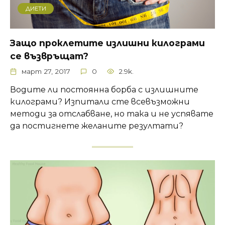
ДИЕТИ
Защо проклетите излишни килограми
се възвръщат?
март 27, 2017
0
2.9k.
Водите ли постоянна борба с излишните
килограми? Изпитали сте всевъзможни
методи за отслабване, но така и не успявате
да постигнете желаните резултати?