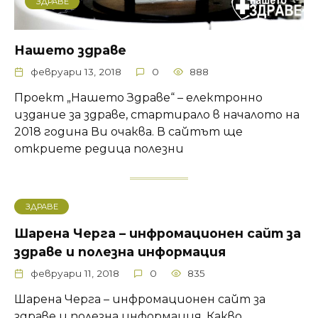
ЗДРАВЕ
Нашето здраве
февруари 13, 2018
0
888
Проект „Нашето Здраве“ – електронно
издание за здраве, стартирало в началото на
2018 година Ви очаква. В сайтът ще
откриете редица полезни
ЗДРАВЕ
Шарена Черга – инфромационен сайт за
здраве и полезна информация
февруари 11, 2018
0
835
Шарена Черга – инфромационен сайт за
здраве и полезна информация. Какво