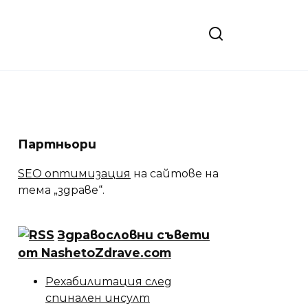
Партньори
SEO оптимизация
на сайтове на
тема „здраве“.
Здравословни съвети
от NashetoZdrave.com
Рехабилитация след
спинален инсулт