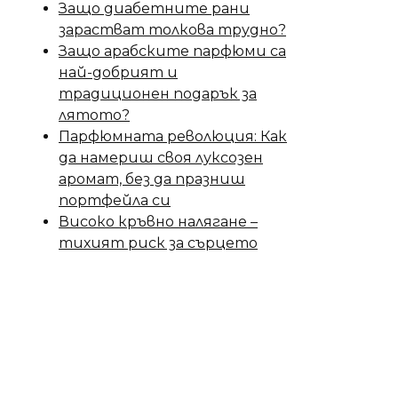
Защо диабетните рани
зарастват толкова трудно?
Защо арабските парфюми са
най-добрият и
традиционен подарък за
лятото?
Парфюмната революция: Как
да намериш своя луксозен
аромат, без да празниш
портфейла си
Високо кръвно налягане –
тихият риск за сърцето