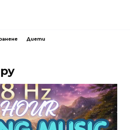
ранене
Диети
apy