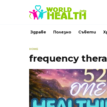
Skip
to
content
Здраве
Полезно
Съвети
Х
HOME
frequency ther