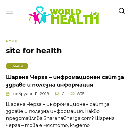
Skip
to
content
HOME
site for health
ЗДРАВЕ
Шарена Черга – инфромационен сайт за
здраве и полезна информация
февруари 11, 2018
0
835
Шарена Черга – инфромационен сайт за
здраве и полезна информация. Какво
представлява SharenaCherga.com? Шарена
черга – това е мястото, където