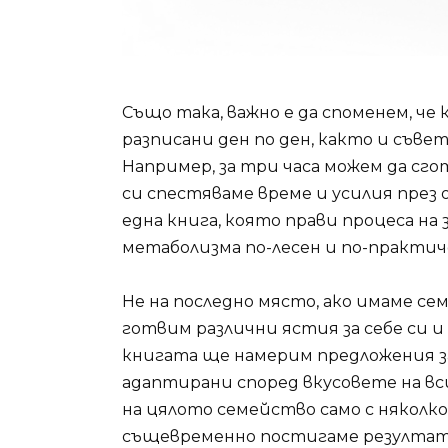
Също така, важно е да споменем, че
разписани ден по ден, както и съве
Например, за три часа можем да сго
си спестяваме време и усилия през 
една книга, която прави процеса на 
метаболизма по-лесен и по-практич
Не на последно място, ако имаме се
готвим различни ястия за себе си и
книгата ще намерим предложения з
адаптирани според вкусовете на вс
на цялото семейство само с няколко
същевременно постигаме резултати