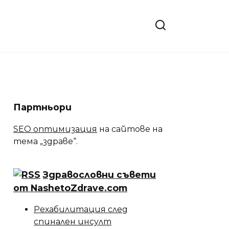
Партньори
SEO оптимизация
на сайтове на
тема „здраве“.
Здравословни съвети
от NashetoZdrave.com
Рехабилитация след
спинален инсулт