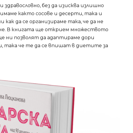
 и здравословно, без да изисква излишно
 имаме както сосове и десерти, така и
 как да се организираме така, че да не
ене. В книгата ще открием множеството
ще ни позволят да адаптираме дори
 така че те да се впишат в диетите за