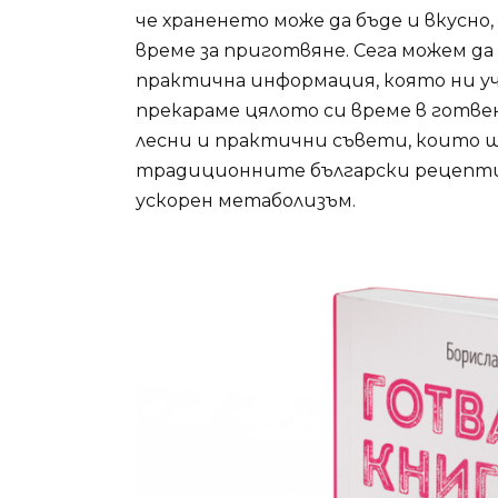
че храненето може да бъде и вкусно,
време за приготвяне. Сега можем да
практична информация, която ни учи
прекараме цялото си време в готв
лесни и практични съвети, които 
традиционните български рецепти,
ускорен метаболизъм.