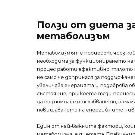
Ползи от диета з
метаболизъм
Метаболизмът е процесът, чрез кой
необходима за функционирането на 
процес работи ефективно, тялото м
не само че допринася за поддържане
увеличава енергията и подобрява о
състояние, при което тези процес
да подпомогне отслабването, нама
повишаването на енергийните нива
Един от най-важните фактори, кои
метаболизма, е диетата. Правилни