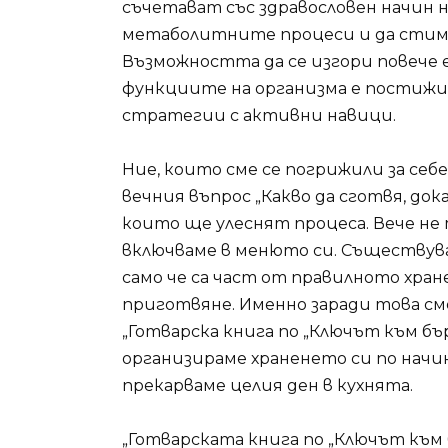
съчетават със здравословен начин 
метаболитните процеси и да стиму
Възможността да се изгори повече 
функциите на организма е постижи
стратегии с активни навици.
Ние, които сме се погрижили за себ
вечния въпрос „Какво да сготвя, док
които ще улеснят процеса. Вече не 
включваме в менюто си. Съществува
само че са част от правилното хране
приготвяне. Именно заради това см
„Готварска книга по „Ключът към бъ
организираме храненето си по начин,
прекарваме целия ден в кухнята.
„Готварската книга по „Ключът към 