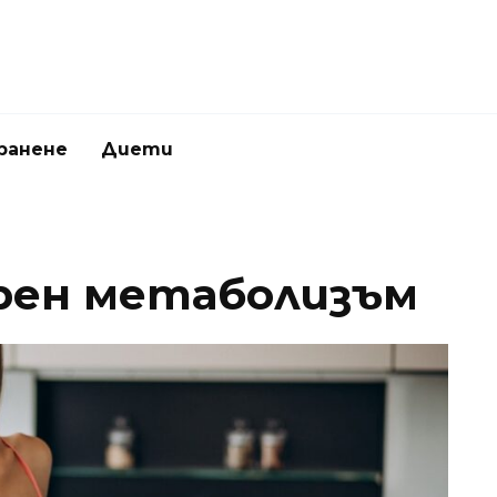
ранене
Диети
орен метаболизъм