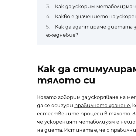
Как да ускорим метаболизма ч
Какво е значението на ускор
Как да адаптираме диетата 
ежедневие?
Как да стимулира
тялото си
Когато говорим за ускоряване на ме
да се осигури
правилното хранене
, 
естествените процеси в тялото. За
че ускореният метаболизъм е нещо
на диета. Истината е, че с правилни