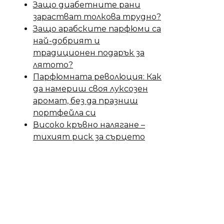
Защо диабетните рани
зарастват толкова трудно?
Защо арабските парфюми са
най-добрият и
традиционен подарък за
лятото?
Парфюмната революция: Как
да намериш своя луксозен
аромат, без да празниш
портфейла си
Високо кръвно налягане –
тихият риск за сърцето