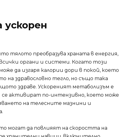
а ускорен
то тялото преобразува храната в енергия,
всички органи и системи. Когато този
оже да изгаря калории дори в покой, което
то на здравословно тегло, но също така
бщото здраве. Ускореният метаболизъм е
и се активират по-интензивно, което може
ляването на телесните мазнини и
.
то могат да повлияят на скоростта на
те хранителни навици, включително