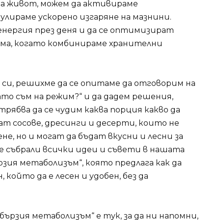
на живот, можем да активираме
лираме ускорено изгаряне на мазнини.
енергия през деня и да се оптимизират
ма, когато комбинираме хранителни
е си, решихме да се опитаме да отговорим на
ато съм на режим?“ и да дадем решения,
трябва да се чудим каква порция какво да
т сосове, дресинги и десерти, които не
не, но и могат да бъдат вкусни и лесни за
е събрали всички идеи и съвети в нашата
рзия метаболизъм“, която предлага как да
 който да е лесен и удобен, без да
бързия метаболизъм“ е тук, за да ни напомни,