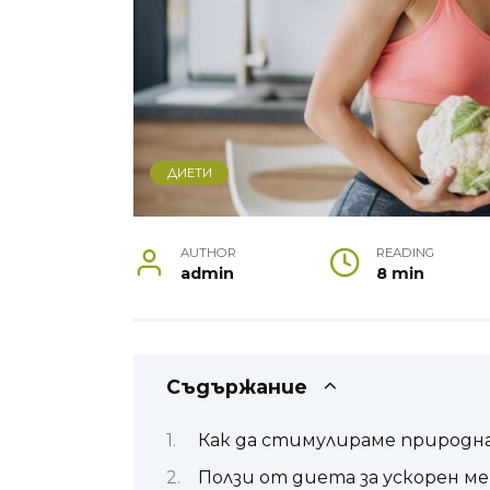
ДИЕТИ
AUTHOR
READING
admin
8 min
Съдържание
Как да стимулираме природна
Ползи от диета за ускорен м