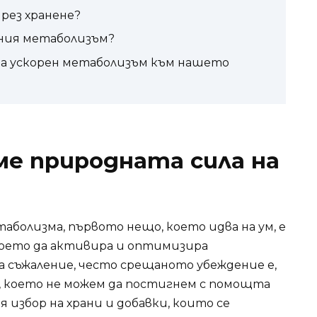
рез хранене?
ения метаболизъм?
за ускорен метаболизъм към нашето
ме природната сила на
таболизма, първото нещо, което идва на ум, е
което да активира и оптимизира
 съжаление, често срещаното убеждение е,
, което не можем да постигнем с помощта
я избор на храни и добавки, които се