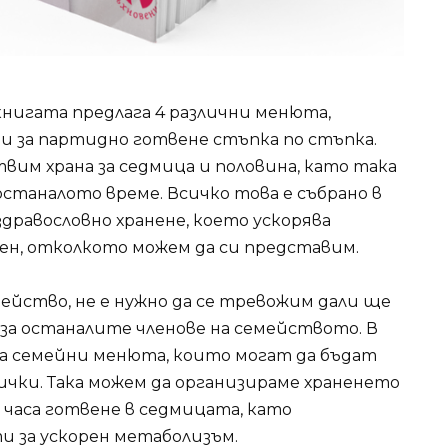
 книгата предлага 4 различни менюта,
ти за партидно готвене стъпка по стъпка.
твим храна за седмица и половина, като така
останалото време. Всичко това е събрано в
здравословно хранене, което ускорява
ен, отколкото можем да си представим.
мейство, не е нужно да се тревожим дали ще
 за останалите членове на семейството. В
а семейни менюта, които могат да бъдат
ички. Така можем да организираме храненето
 часа готвене в седмицата, като
 за ускорен метаболизъм.