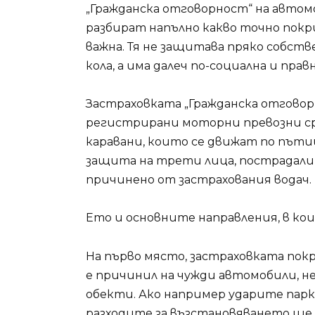
„Гражданска отговорност“ на автом
разбират напълно какво точно покр
важна. Тя не защитава пряко собст
кола, а има далеч по-социална и прав
Застраховката „Гражданска отговорн
регистрирани моторни превозни с
каравани, които се движат по пъти
защита на трети лица, пострадал
причинено от застрахования водач.
Ето и основните направления, в ко
На първо място, застраховката п
е причинил на чужди автомобили, 
обекти. Ако например ударите парк
разходите за възстановяването ще