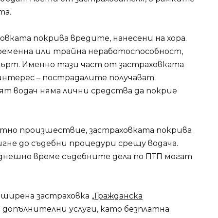
та.
ховката покрива вредите, нанесени на хора.
временна или трайна неработоспособност,
мърт. Именно тази част от застраховката
интерес – пострадалите получават
т водач няма лични средства да покрие
тно произшествие, застраховката покрива
тигне до съдебни процедури срещу водача.
 днешно време съдебните дела по ПТП могат
зширена застраховка „
Гражданска
 и допълнителни услуги, като безплатна