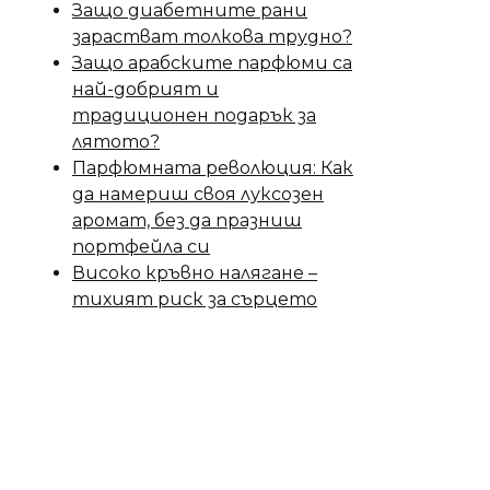
Защо диабетните рани
зарастват толкова трудно?
Защо арабските парфюми са
най-добрият и
традиционен подарък за
лятото?
Парфюмната революция: Как
да намериш своя луксозен
аромат, без да празниш
портфейла си
Високо кръвно налягане –
тихият риск за сърцето