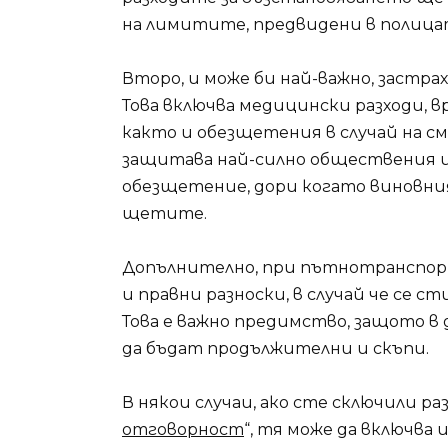
на лимитите, предвидени в полица
Второ, и може би най-важно, застра
Това включва медицински разходи, 
както и обезщетения в случай на с
защитава най-силно обществения 
обезщетение, дори когато виновния
щетите.
Допълнително, при пътнотранспор
и правни разноски, в случай че се с
Това е важно предимство, защото в
да бъдат продължителни и скъпи.
В някои случаи, ако сте сключили ра
отговорност
“, тя може да включва