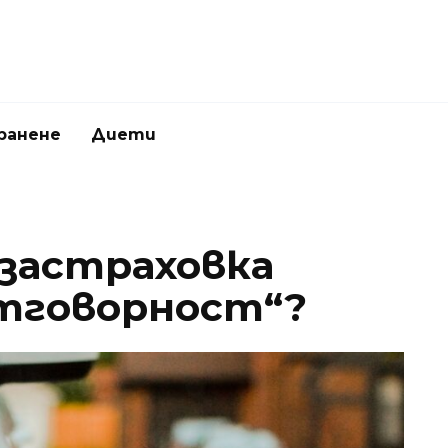
ранене
Диети
 застраховка
отговорност“?