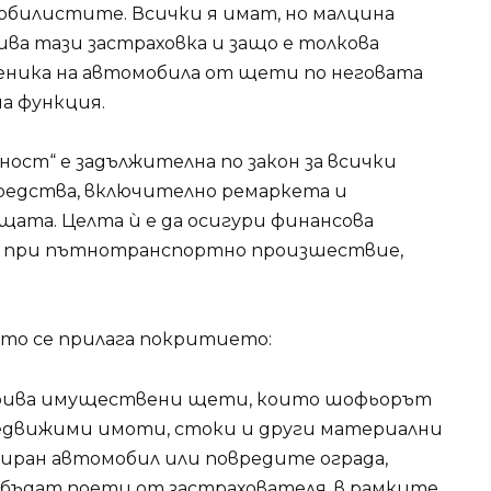
обилистите. Всички я имат, но малцина
ива тази застраховка и защо е толкова
веника на автомобила от щети по неговата
на функция.
ост“ е задължителна по закон за всички
редства, включително ремаркета и
щата. Целта ѝ е да осигури финансова
и при пътнотранспортно произшествие,
ито се прилага покритието:
окрива имуществени щети, които шофьорът
недвижими имоти, стоки и други материални
иран автомобил или повредите ограда,
 бъдат поети от застрахователя, в рамките