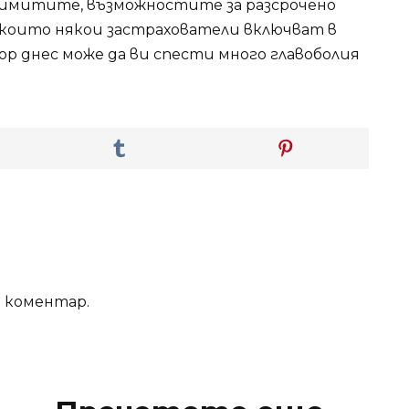
лимитите, възможностите за разсрочено
 които някои застрахователи включват в
ор днес може да ви спести много главоболия
е коментар.