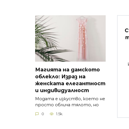
С
т
Магията на дамското
облекло: Израз на
женската елегантност
и индивидуалност
Модата е изкуство, което не
просто облича тялото, но
0
1.5k.