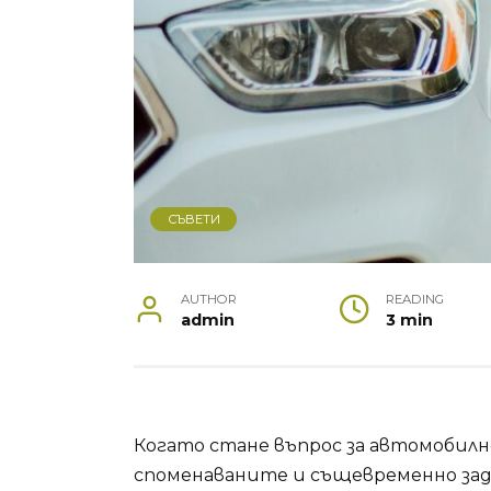
СЪВЕТИ
AUTHOR
READING
admin
3 min
Когато стане въпрос за автомобилн
споменаваните и същевременно зад