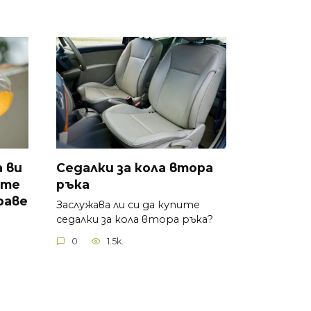
 ви
Седалки за кола втора
ите
ръка
раве
Заслужава ли си да купите
седалки за кола втора ръка?
0
1.5k.