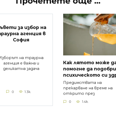
Прочетете още ...
ъвети за избор на
раурна агенция в
София
Изборът на траурна
Как лятото може да
агенция е важна и
помогне да подобр
деликатна задача
психическото си зд
Предимствата на
прекарване на време на
0
1.3k.
открито през
0
1.4k.