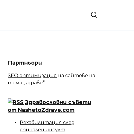
Партньори
SEO оптимизация
на сайтове на
тема „здраве“.
Здравословни съвети
от NashetoZdrave.com
Рехабилитация след
спинален инсулт