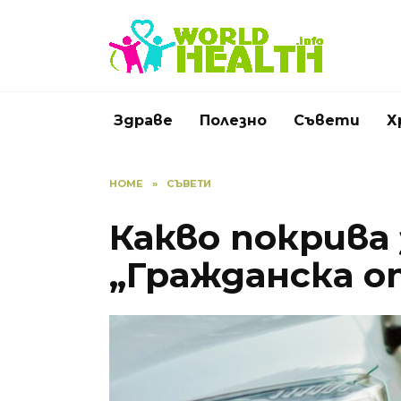
Skip
to
content
Здраве
Полезно
Съвети
Х
HOME
»
СЪВЕТИ
Какво покрива
„Гражданска 