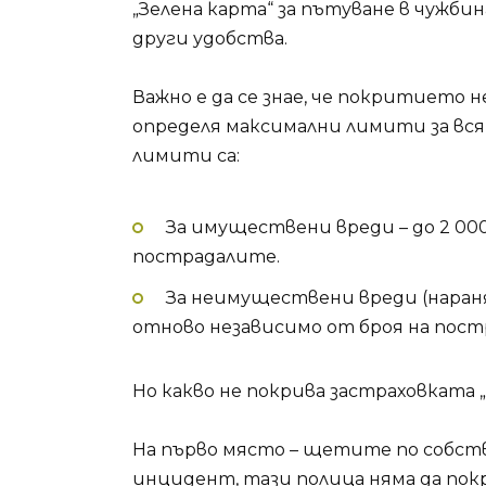
„Зелена карта“ за пътуване в чужби
други удобства.
Важно е да се знае, че покритието 
определя максимални лимити за вся
лимити са:
За имуществени вреди – до 2 000
пострадалите.
За неимуществени вреди (нараняв
отново независимо от броя на пост
Но какво не покрива застраховката
На първо място – щетите по собств
инцидент, тази полица няма да пок