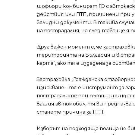
шофьори комбинират ГО с автокаск
действия или ПТП, причинени при у
валидни документи. В такива случа
на пострадалия, но след това ще я 
Друг важен момент е, че застрахов
територията на България и в стра
карта“, ако тя е издадена за съотв
Застраховка „Гражданска отговорн
изискване – тя е инструмент за га
пострадалите при пътни инциденти
вашия автомобил, тя ви предпазва 
станете причина за ПТП.
Изборът на подходяща полица не бив