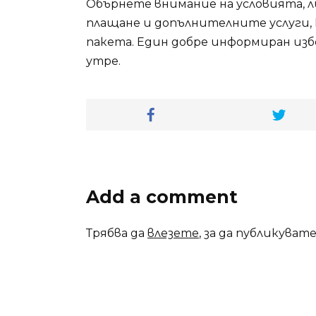
Обърнете внимание на условията, 
плащане и допълнителните услуги,
пакета. Един добре информиран изб
утре.
Add a comment
Трябва да
влезете
, за да публикуват