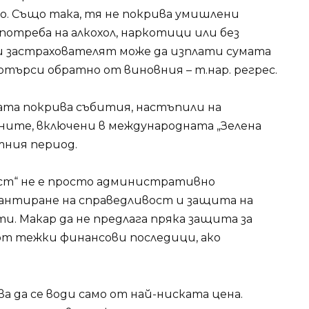
о. Също така, тя не покрива умишлени
потреба на алкохол, наркотици или без
и застрахователят може да изплати сумата
потърси обратно от виновния – т.нар. регрес.
ката покрива събития, настъпили на
ните, включени в международната „Зелена
етния период.
ост“ не е просто административно
рантиране на справедливост и защита на
. Макар да не предлага пряка защита за
от тежки финансови последици, ако
а да се води само от най-ниската цена.