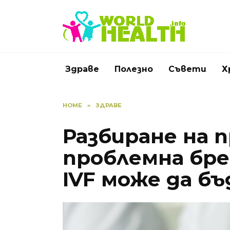
Skip
to
content
Здраве
Полезно
Съвети
Х
HOME
»
ЗДРАВЕ
Разбиране на 
проблемна бре
IVF може да б