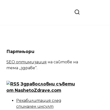
Партньори
SEO оптимизация
на сайтове на
тема „здраве“.
Здравословни съвети
от NashetoZdrave.com
Рехабилитация след
спинален инсулт