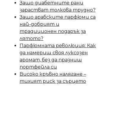
Защо диабетните рани
зарастват толкова трудно?
Защо арабските парфюми са
най-добрият и
традиционен подарък за
лятото?
Парфюмната революция: Как
да намериш своя луксозен
аромат, без да празниш
портфейла си
Високо кръвно налягане –
тихият риск за сърцето