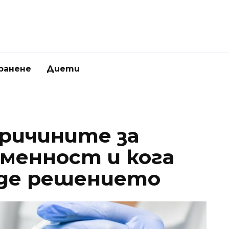
ранене
Диети
причините за
менност и кога
ъде решението