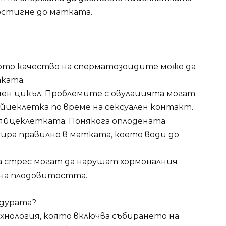
остигне до матката.
кото качество на сперматозоидите може да
ката.
нен цикъл: Проблемите с овулацията могат
йцеклетка по време на сексуален контакт.
 яйцеклетката: Понякога оплодената
тира правилно в матката, което води до
на стрес могат да нарушат хормоналния
 на плодовитостта.
дурата?
хнология, която включва събирането на