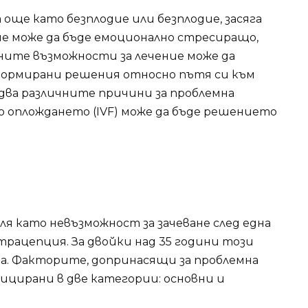
още като безплодие или безплодие, засяга
че може да бъде емоционално стресиращо,
ните възможности за лечение може да
формирани решения относно пътя си към
два различните причини за проблемна
о оплождането (IVF) може да бъде решението
я като невъзможност за зачеване след една
трацепция. За двойки над 35 години този
ца. Факторите, допринасящи за проблемна
ицирани в две категории: основни и