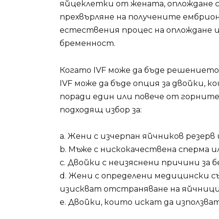
яйцеклетки от жената, оплождане с
прехвърляне на получените ембрион
естествения процес на оплождане и
бременност.
Когато IVF може да бъде решението
IVF може да бъде опция за двойки, 
поради един или повече от горните
подходящ избор за:
а. Жени с изчерпан яйчников резерв
b. Мъже с нискокачествена сперма 
c. Двойки с неизяснени причини за б
d. Жени с определени медицински с
изискват отстраняване на яйчниц
e. Двойки, които искат да използва