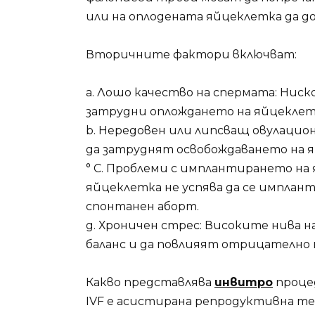
или на оплодената яйцеклетка да д
Вторичните фактори включват:
а. Лошо качество на спермата: Нис
затрудни оплождането на яйцеклет
b. Нередовен или липсващ овулацио
да затруднят освобождаването на я
° С. Проблеми с имплантирането на
яйцеклетка не успява да се имплан
спонтанен аборт.
д. Хроничен стрес: Високите нива 
баланс и да повлияят отрицателно
Какво представлява
инвитро
проце
IVF е асистирана репродуктивна те