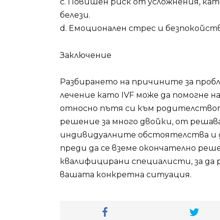
c. Повишен риск от усложнения, ка
белези.
d. Емоционален стрес и безпокойств
Заключение
Разбирането на причините за проб
лечение като IVF може да помогне 
относно пътя си към родителствот
решение за много двойки, от решав
индивидуалните обстоятелства и д
преди да се вземе окончателно реш
квалифицирани специалисти, за да 
вашата конкретна ситуация.