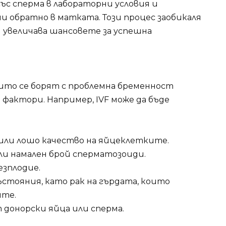
ъс сперма в лабораторни условия и
и обратно в матката. Този процес заобикаля
 увеличава шансовете за успешна
които се борят с проблемна бременност
 фактори. Например, IVF може да бъде
 или лошо качество на яйцеклетките.
или намален брой сперматозоиди.
езплодие.
ъстояния, като рак на гърдата, които
ите.
т донорски яйца или сперма.