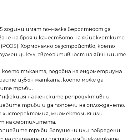
35 години имат по-малка вероятност да
ане на броя и качеството на яйцеклетките.
 (PCOS): Хормонално разстройство, което
руален цикъл, свръхактивност на яйчниците
и което тъканта, подобна на ендометриума
расте извън матката, което може да
вите тръби.
): Инфекция на женските репродуктивни
пиевите тръби и да попречи на оплождането.
то хистеректомия, миомектомия или
ят на фертилитета.
лопиевите тръби: Запушени или повредени
т на спермата да достигне яйцеклетката