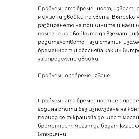
Проблемната бременност, известна 
милиони двойки по света. Въпреки 
разбирането на причините и налич
помогне на двойките да вземат ин
родителството. Тази статия изсле
бременност и обяснява как ин витр
за определени двойки.
Проблемно забременяване
Проблемната бременност се определ
година опити без използване на кон
период се съкращава до шест месе
бременност, могат да бъдат класиф
вторични.