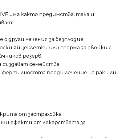
IVF има както предимства, така и
ват:
е с други лечения за безплодие.
орски яйцеклетки или сперма за двойки с
йчников резерв.
да създават семейства.
 на фертилността преди лечение на рак или
покрита от застраховка.
чни ефекти от лекарствата за