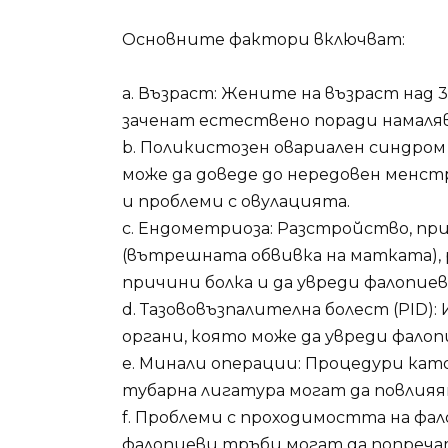
Основните фактори включват:
а. Възраст: Жените на възраст над 
заченат естествено поради намаляв
b. Поликистозен овариален синдром
може да доведе до нередовен менст
и проблеми с овулацията.
c. Ендометриоза: Разстройство, пр
(вътрешната обвивка на матката), 
причини болка и да увреди фалопие
d. Тазововъзпалителна болест (PID
органи, която може да увреди фало
e. Минали операции: Процедури ка
тубарна лигатура могат да повлия
f. Проблеми с проходимостта на фа
фалопиеви тръби могат да попреча