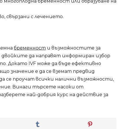
то многоплодна бременност или образуване на
о, свързани с лечението.
лемна
бременност
и възможностите за
на двойките да направят информиран избор
о. Докато IVF може да бъде ефективно
ащо значение е да се вземат предвид
а се проучат всички налични възможности,
ение. Винаги търсете насоки от
разберете най-добрия курс на действие за