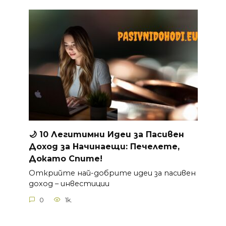
🌙 10 Легитимни Идеи за
Пасивен
Доход
за Начинаещи: Печелете,
Докато Спите!
Открийте най-добрите идеи за пасивен
доход – инвестиции
0
1k.