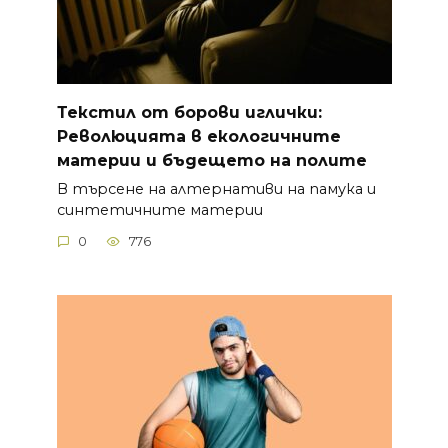
Текстил от борови иглички:
Революцията в екологичните
материи и бъдещето на полите
В търсене на алтернативи на памука и
синтетичните материи
0
776