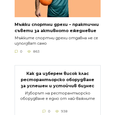
Мъжки спортни дрехи – практични
съвети за активното ежедневие
Мъжките спортни дрехи отдавна не се
използват само
0
863
Как да изберем висок клас
ресторантьорско оборудване
за успешен и устойчив бизнес
Изборът на ресторантьорско
оборудване е едно от най-важните
0
938