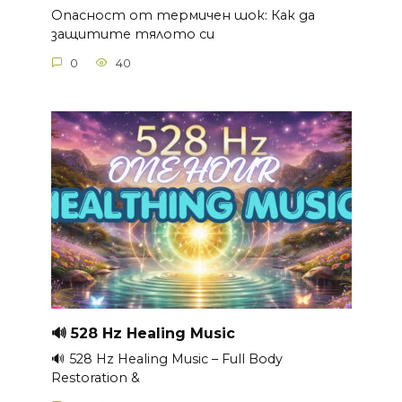
Опасност от термичен шок: Как да
защитите тялото си
0
40
🔊 528 Hz Healing Music
🔊 528 Hz Healing Music – Full Body
Restoration &