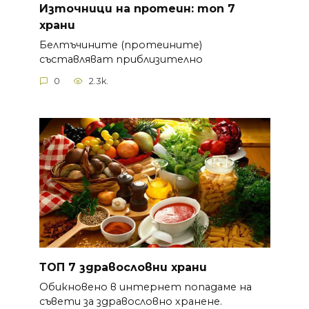
Източници на протеин: топ 7
храни
Белтъчините (протеините)
съставляват приблизително
0
2.3k.
ТОП 7 здравословни храни
Обикновено в интернет попадаме на
съвети за здравословно хранене.