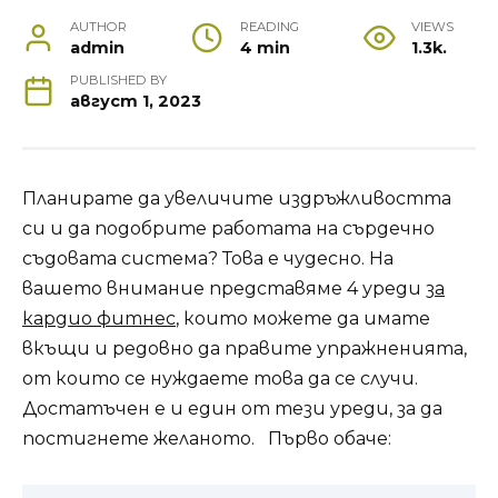
AUTHOR
READING
VIEWS
admin
4 min
1.3k.
PUBLISHED BY
август 1, 2023
Планирате да увеличите издръжливостта
си и да подобрите работата на сърдечно
съдовата система? Това е чудесно. На
вашето внимание представяме 4 уреди
за
кардио фитнес
, които можете да имате
вкъщи и редовно да правите упражненията,
от които се нуждаете това да се случи.
Достатъчен е и един от тези уреди, за да
постигнете желаното. Първо обаче: