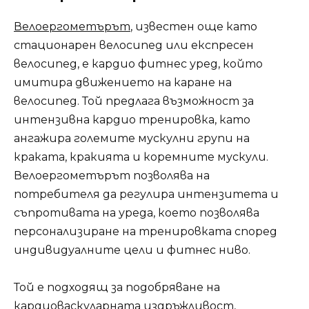
Велоергометърът
, известен още като
стационарен велосипед или експресен
велосипед, е кардио фитнес уред, който
имитира движението на каране на
велосипед. Той предлага възможност за
интензивна кардио тренировка, като
ангажира големите мускулни групи на
краката, кракията и коремните мускули.
Велоергометърът позволява на
потребителя да регулира интензитета и
съпротивата на уреда, което позволява
персонализиране на тренировката според
индивидуалните цели и фитнес ниво.
Той е подходящ за подобряване на
кардиоваскуларната издръжливост,