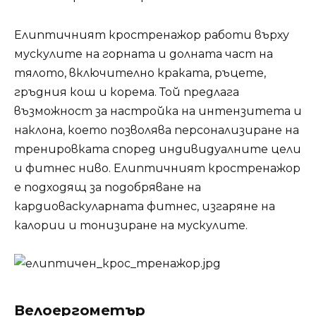
Елиптичният кростренажор работи върху
мускулите на горната и долната част на
тялото, включително краката, ръцете,
гръдния кош и корема. Той предлага
възможност за настройка на интензитета и
наклона, което позволява персонализиране на
тренировката според индивидуалните цели
и фитнес ниво. Елиптичният кростренажор
е подходящ за подобряване на
кардиоваскуларната фитнес, изгаряне на
калории и тонизиране на мускулите.
Велоергометър