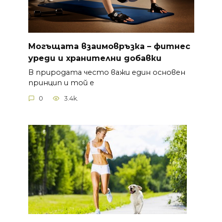
Могъщата взаимовръзка – фитнес
уреди и хранителни добавки
В природата често важи един основен
принцип и той е
0
3.4k.