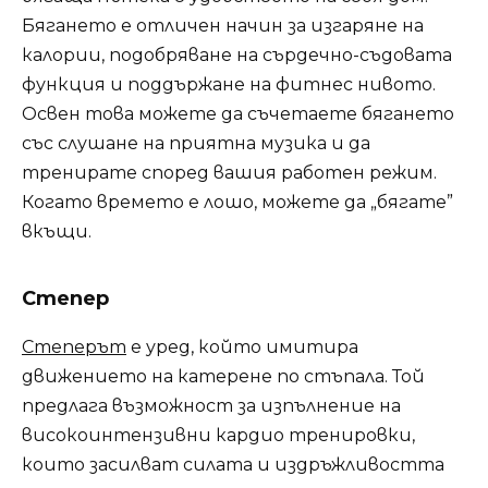
Бягането е отличен начин за изгаряне на
калории, подобряване на сърдечно-съдовата
функция и поддържане на фитнес нивото.
Освен това можете да съчетаете бягането
със слушане на приятна музика и да
тренирате според вашия работен режим.
Когато времето е лошо, можете да „бягате”
вкъщи.
Степер
Степерът
е уред, който имитира
движението на катерене по стъпала. Той
предлага възможност за изпълнение на
високоинтензивни кардио тренировки,
които засилват силата и издръжливостта