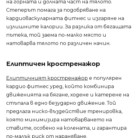
на горната и долната част на тялото.
Степерът помага за подобряване на
кардиоваскуларната фитнес и изгаряне на
излишните калории. За разлика от бягащата
пътека, той заема по-малко място и
натоварва тялото по различен начин.
Елиптичен кростренажор
Елиптичният кростренажор
е популярен
кардио фитнес уред, който комбинира
движенията на бягане, ходене и катерене на
стъпала в едно безударно движение. Той
предлага ниско-въздействие тренировка,
която минимизира натоварването на
ставите, особено на колената, и гарантира
по-малък риск от нараняване.