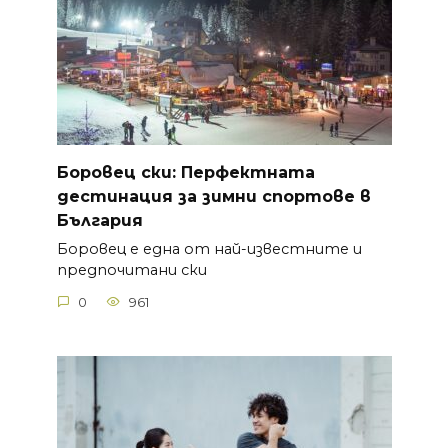
Боровец ски: Перфектната
дестинация за зимни спортове в
България
Боровец е една от най-известните и
предпочитани ски
0
961