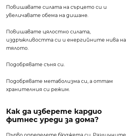
Повишавате силата на сърцето си и
увеличавате обема на дишане.
Повишавате цялостно силата,
издръжливостта си и енергийните нива на
тялото.
Подобрявате съня си.
Подобрявате метаболизма си, а оттам
хранителния си режим.
Как да изберете кардио
фитнес уреди за дома?
Първо определете бюджета си. Различните