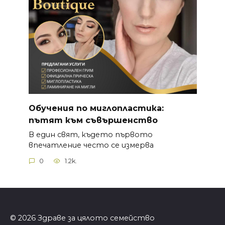
Обучения по миглопластика:
пътят към съвършенство
В един свят, където първото
впечатление често се измерва
0
1.2k.
© 2026 Здраве за цялото семейство