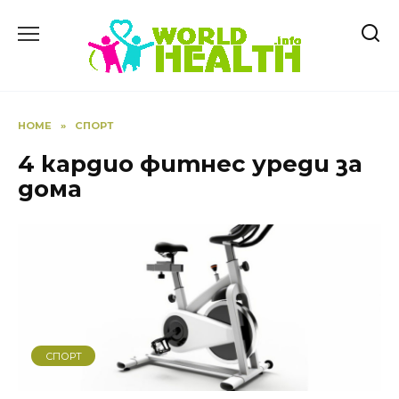
Skip
to
content
HOME
»
СПОРТ
4 кардио фитнес уреди за
дома
СПОРТ