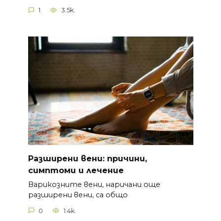
1
3.5k.
Разширени вени: причини,
симптоми и лечение
Варикозните вени, наричани още
разширени вени, са общо
0
1.4k.