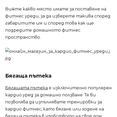
Вижте какво място имате за поставяне на
фитнес уреди, за да изберете такива според
габаритите им и според това как ще
подредите домашното фитнес
пространство.
Бягаща пътека
Бягащата пътека
е изключително популярен
кардио уред за домашно ползване. Тя ви
позволява да изпълнявате тренировки за
кардио фитнес, като бягане или ходене на
бягаща пътека в удобството на своя дом.